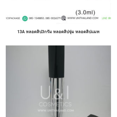
13A หลอดลิป3กรัม หลอดลิปจุ่ม หลอดลิปแมท