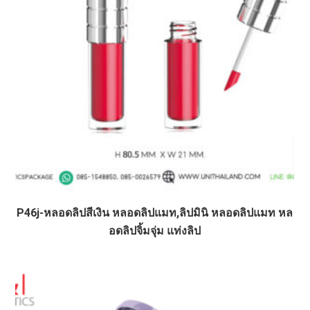
P46j-หลอดลิปสีเงิน หลอดลิปแมท,ลิปมินิ หลอดลิปแมท หล
อดลิปจิ้มจุ่ม แท่งลิป