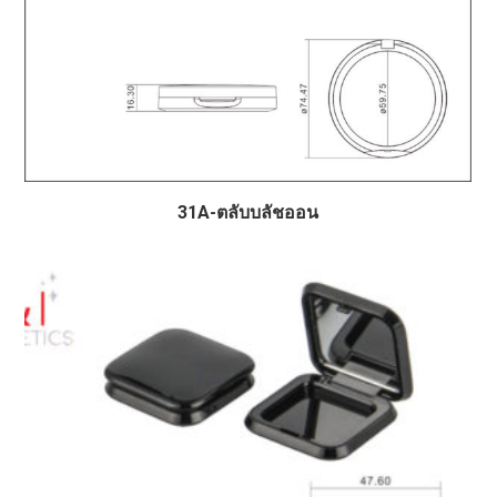
31A-ตลับบลัชออน