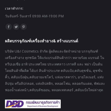
เวลาทำการ:
วันจันทร์-วันเสาร์ 09:00 AM-19:00 PM
Find us on:
Facebook
Twitter
Pinterest
page
page
page
ผลิตบรรจุภัณฑ์เครื่องสำอาง& สร้างแบรนด์
opens
opens
opens
in
in
in
บริษัท U&I Cosmetics จำกัด ผู้ผลิตและจัดจำหน่าย บรรจุภัณฑ์
new
new
new
เครื่องสำอาง ทุกชนิด ให้แก่แบรนด์สินค้ากว่า หลายร้อย แบรนด์ ใน
window
window
window
ทวีปเอเชีย อาทิ ประเทศไทย ประเทศลาว เกาหลี และ พม่า เป็นต้น
โดยสินค้าที่ผลิต ได้แก่ สินค้าประเภท ตลับแป้ง,ตลับคุชชั่น, คุชชั่น
คิ้ว, ตลับแป้งฝุ่น,ตลับอายแชโดว์, แท่งมาสคาร่า, อายไลเนอร์, แท่ง
ลิปจุ่ม หรือลิปกลอส, แท่งลิปสติก, หลอดโฟม, หลอดกันแดด, พัฟและ
ฟองน้ำแต่งหน้า,ตลับบลัชออน, หลอดเทสเตอร์ ,ตลับแป้งใหม่ล่าสุด