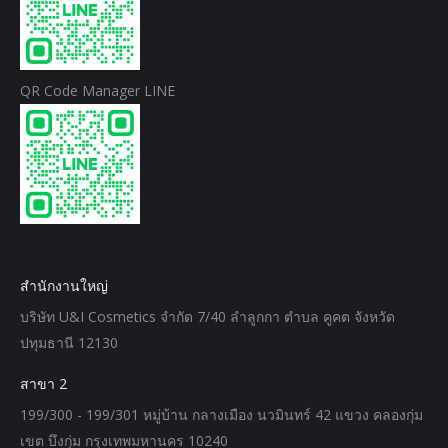
QR Code Manager LINE
สำนักงานใหญ่
บริษัท U&I Cosmetics จำกัด 7/40 ลำลูกกา ตำบล คูคต จังหวัด
ปทุมธานี 12130
สาขา 2
199/300 - 199/301 หมู่บ้าน กลางเมือง นวมินทร์ 42 แขวง คลองกุ่ม
เขต บึงกุ่ม กรุงเทพมหานคร 10240