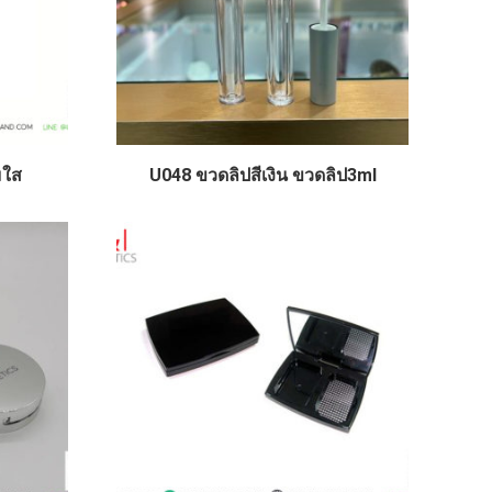
มใส
U048 ขวดลิปสีเงิน ขวดลิป3ml