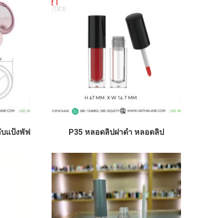
ับแป้งพัฟ
P35 หลอดลิปฝาดำ หลอดลิป