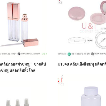
อดลิปกลอสฝาชมพู – ขวดลิป
U134B ตลับแป้งสีชมพู ผลิตตล
าชมพู หลอดลิปพิ้งโกล