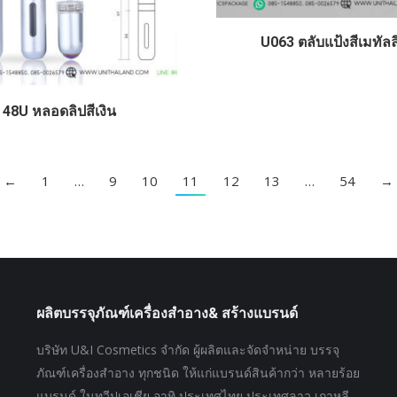
U063 ตลับแป้งสีเมทัลล
48U หลอดลิปสีเงิน
←
1
…
9
10
11
12
13
…
54
→
ผลิตบรรจุภัณฑ์เครื่องสำอาง& สร้างแบรนด์
บริษัท U&I Cosmetics จำกัด ผู้ผลิตและจัดจำหน่าย บรรจุ
ภัณฑ์เครื่องสำอาง ทุกชนิด ให้แก่แบรนด์สินค้ากว่า หลายร้อย
แบรนด์ ในทวีปเอเชีย อาทิ ประเทศไทย ประเทศลาว เกาหลี