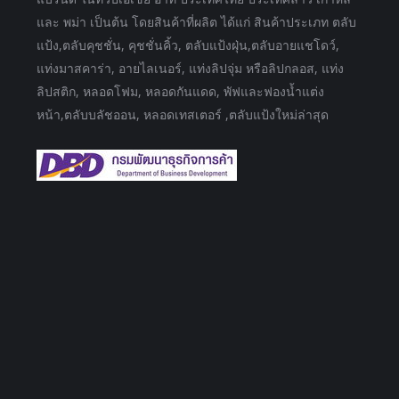
และ พม่า เป็นต้น โดยสินค้าที่ผลิต ได้แก่ สินค้าประเภท ตลับ
แป้ง,ตลับคุชชั่น, คุชชั่นคิ้ว, ตลับแป้งฝุ่น,ตลับอายแชโดว์,
แท่งมาสคาร่า, อายไลเนอร์, แท่งลิปจุ่ม หรือลิปกลอส, แท่ง
ลิปสติก, หลอดโฟม, หลอดกันแดด, พัฟและฟองน้ำแต่ง
หน้า,ตลับบลัชออน, หลอดเทสเตอร์ ,ตลับแป้งใหม่ล่าสุด