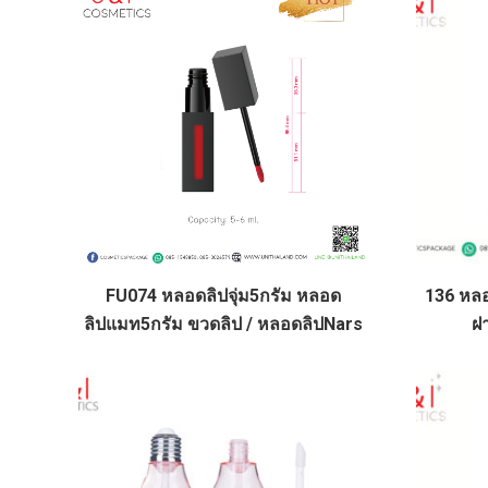
FU074 หลอดลิปจุ่ม5กรัม หลอด
136 หล
ลิปแมท5กรัม ขวดลิป / หลอดลิปNars
ฝ