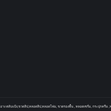
ำอาง ตลับแป้ง,ขวดลิป,หลอดลิป,หลอดโฟม, ขวดรองพื้น , หลอดเซรั่ม, กระปุกครีม ,ฟ