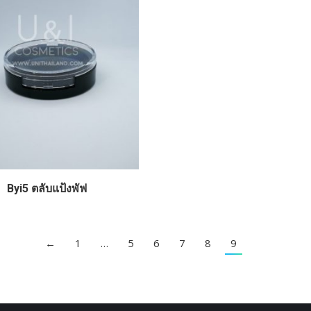
Byi5 ตลับแป้งพัฟ
←
1
…
5
6
7
8
9