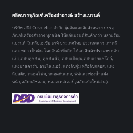
ผลิตบรรจุภัณฑ์เครื่องสำอาง& สร้างแบรนด์
บริษัท U&I Cosmetics จำกัด ผู้ผลิตและจัดจำหน่าย บรรจุ
ภัณฑ์เครื่องสำอาง ทุกชนิด ให้แก่แบรนด์สินค้ากว่า หลายร้อย
แบรนด์ ในทวีปเอเชีย อาทิ ประเทศไทย ประเทศลาว เกาหลี
และ พม่า เป็นต้น โดยสินค้าที่ผลิต ได้แก่ สินค้าประเภท ตลับ
แป้ง,ตลับคุชชั่น, คุชชั่นคิ้ว, ตลับแป้งฝุ่น,ตลับอายแชโดว์,
แท่งมาสคาร่า, อายไลเนอร์, แท่งลิปจุ่ม หรือลิปกลอส, แท่ง
ลิปสติก, หลอดโฟม, หลอดกันแดด, พัฟและฟองน้ำแต่ง
หน้า,ตลับบลัชออน, หลอดเทสเตอร์ ,ตลับแป้งใหม่ล่าสุด