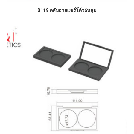
B119 ตลับอายแชร์โด้ว6หลุม