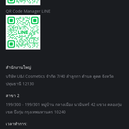
QR Code Manager LINE
สำนักงานใหญ่
บริษัท U&I Cosmetics จำกัด 7/40 ลำลูกกา ตำบล คูคต จังหวัด
ปทุมธานี 12130
สาขา 2
199/300 - 199/301 หมู่บ้าน กลางเมือง นวมินทร์ 42 แขวง คลองกุ่ม
เขต บึงกุ่ม กรุงเทพมหานคร 10240
เวลาทำการ: