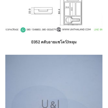
E052 ตลับอายแชโดว์3หลุม