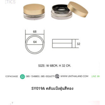
SY019A ตลับแป้งฝุ่นสีทอง