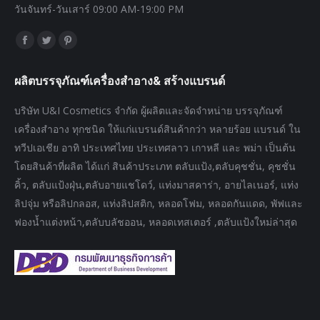
วันจันทร์-วันเสาร์ 09:00 AM-19:00 PM
Find us on:
Facebook
Twitter
Pinterest
page
page
page
ผลิตบรรจุภัณฑ์เครื่องสำอาง& สร้างแบรนด์
opens
opens
opens
in
in
in
บริษัท U&I Cosmetics จำกัด ผู้ผลิตและจัดจำหน่าย บรรจุภัณฑ์
new
new
new
เครื่องสำอาง ทุกชนิด ให้แก่แบรนด์สินค้ากว่า หลายร้อย แบรนด์ ใน
window
window
window
ทวีปเอเชีย อาทิ ประเทศไทย ประเทศลาว เกาหลี และ พม่า เป็นต้น
โดยสินค้าที่ผลิต ได้แก่ สินค้าประเภท ตลับแป้ง,ตลับคุชชั่น, คุชชั่น
คิ้ว, ตลับแป้งฝุ่น,ตลับอายแชโดว์, แท่งมาสคาร่า, อายไลเนอร์, แท่ง
ลิปจุ่ม หรือลิปกลอส, แท่งลิปสติก, หลอดโฟม, หลอดกันแดด, พัฟและ
ฟองน้ำแต่งหน้า,ตลับบลัชออน, หลอดเทสเตอร์ ,ตลับแป้งใหม่ล่าสุด