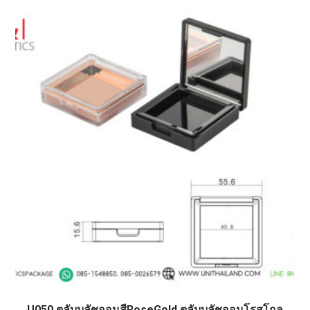
U050 ตลับบลัชออนสีRoseGold ตลับบลัชออนโรสโกล