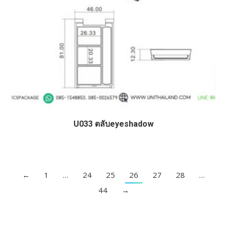
U033 ตลับeyeshadow
←
1
…
24
25
26
27
28
…
44
→