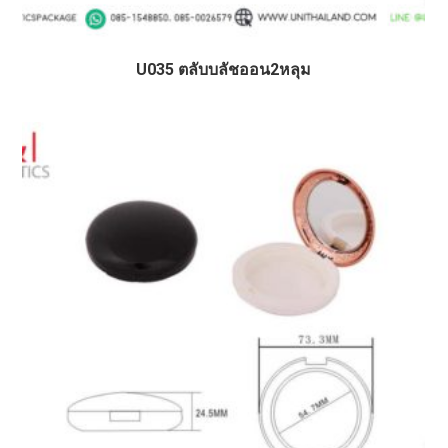
U035 ตลับบลัชออน2หลุม