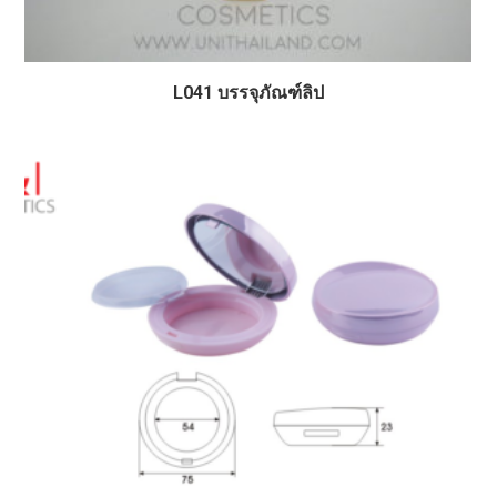
L041 บรรจุภัณฑ์ลิป