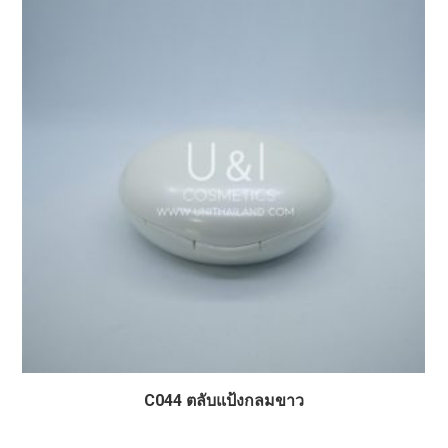
C044 ตลับแป้งกลมขาว