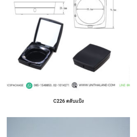
C226 ตลับแป้ง