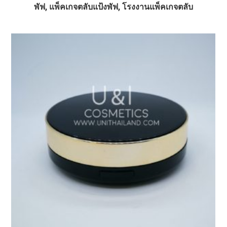
พัฟ, แพ็คเกจตลับแป้งพัฟ, โรงงานแพ็คเกจตลับ