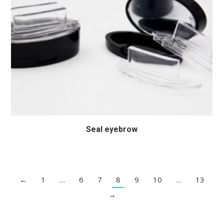
Seal eyebrow
←
1
…
6
7
8
9
10
…
13
→