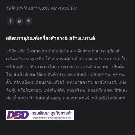
วันจันทร์-วันเสาร์ 09:00 AM-19:00 PM
Find us on:
Facebook
Twitter
Pinterest
page
page
page
ผลิตบรรจุภัณฑ์เครื่องสำอาง& สร้างแบรนด์
opens
opens
opens
in
in
in
บริษัท U&I Cosmetics จำกัด ผู้ผลิตและจัดจำหน่าย บรรจุภัณฑ์
new
new
new
เครื่องสำอาง ทุกชนิด ให้แก่แบรนด์สินค้ากว่า หลายร้อย แบรนด์ ใน
window
window
window
ทวีปเอเชีย อาทิ ประเทศไทย ประเทศลาว เกาหลี และ พม่า เป็นต้น
โดยสินค้าที่ผลิต ได้แก่ สินค้าประเภท ตลับแป้ง,ตลับคุชชั่น, คุชชั่น
คิ้ว, ตลับแป้งฝุ่น,ตลับอายแชโดว์, แท่งมาสคาร่า, อายไลเนอร์, แท่ง
ลิปจุ่ม หรือลิปกลอส, แท่งลิปสติก, หลอดโฟม, หลอดกันแดด, พัฟและ
ฟองน้ำแต่งหน้า,ตลับบลัชออน, หลอดเทสเตอร์ ,ตลับแป้งใหม่ล่าสุด