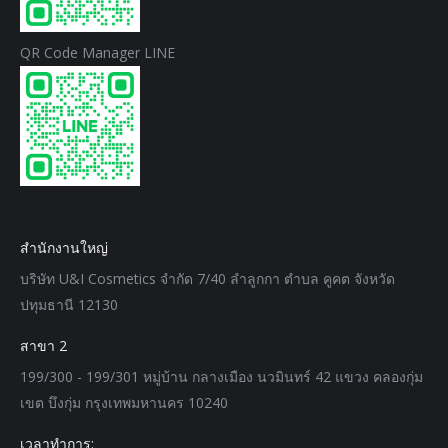
QR Code Manager LINE
สำนักงานใหญ่
บริษัท U&I Cosmetics จำกัด 7/40 ลำลูกกา ตำบล คูคต จังหวัด
ปทุมธานี 12130
สาขา 2
199/300 - 199/301 หมู่บ้าน กลางเมือง นวมินทร์ 42 แขวง คลองกุ่ม
เขต บึงกุ่ม กรุงเทพมหานคร 10240
เวลาทำการ: