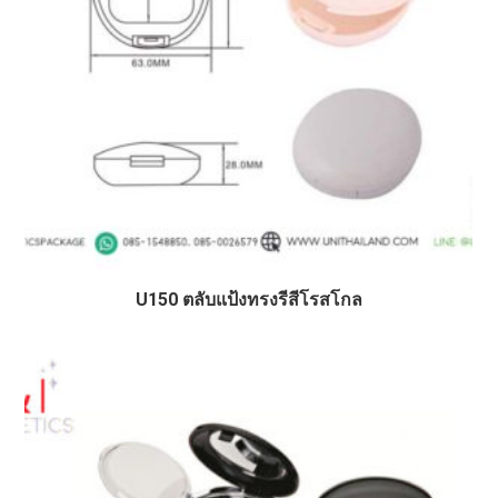
U150 ตลับแป้งทรงรีสีโรสโกล