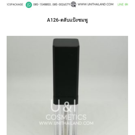
A126-ตลับแป้งชมพู