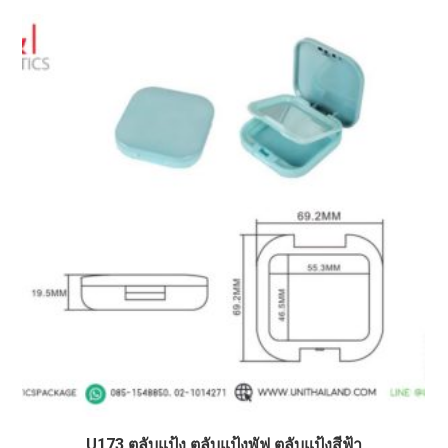
U173 ตลับแป้ง ตลับแป้งพัฟ ตลับแป้งสีฟ้า