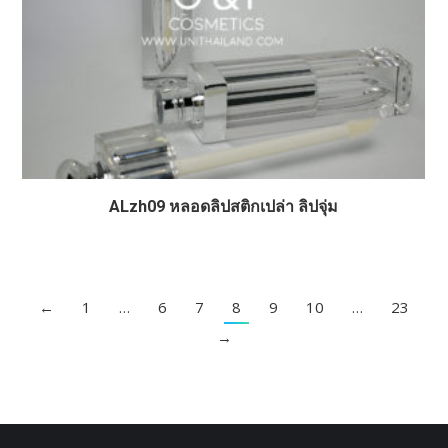
ALzh09 หลอดลิปสติกเปล่า ลิปจุ่ม
←
1
…
6
7
8
9
10
…
23
→