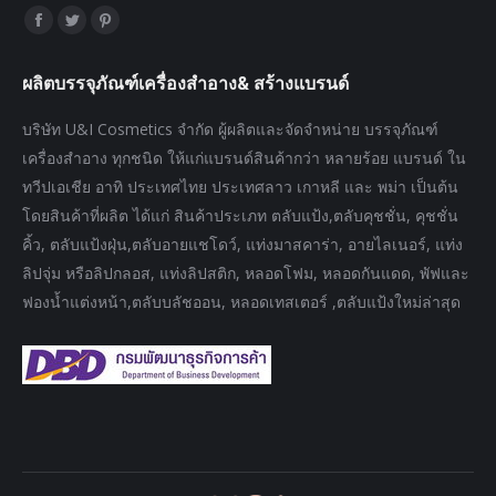
Find us on:
Facebook
Twitter
Pinterest
page
page
page
ผลิตบรรจุภัณฑ์เครื่องสำอาง& สร้างแบรนด์
opens
opens
opens
in
in
in
บริษัท U&I Cosmetics จำกัด ผู้ผลิตและจัดจำหน่าย บรรจุภัณฑ์
new
new
new
เครื่องสำอาง ทุกชนิด ให้แก่แบรนด์สินค้ากว่า หลายร้อย แบรนด์ ใน
window
window
window
ทวีปเอเชีย อาทิ ประเทศไทย ประเทศลาว เกาหลี และ พม่า เป็นต้น
โดยสินค้าที่ผลิต ได้แก่ สินค้าประเภท ตลับแป้ง,ตลับคุชชั่น, คุชชั่น
คิ้ว, ตลับแป้งฝุ่น,ตลับอายแชโดว์, แท่งมาสคาร่า, อายไลเนอร์, แท่ง
ลิปจุ่ม หรือลิปกลอส, แท่งลิปสติก, หลอดโฟม, หลอดกันแดด, พัฟและ
ฟองน้ำแต่งหน้า,ตลับบลัชออน, หลอดเทสเตอร์ ,ตลับแป้งใหม่ล่าสุด