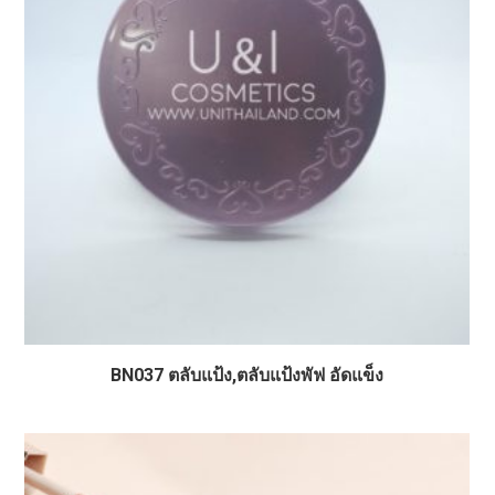
BN037 ตลับแป้ง,ตลับแป้งพัฟ อัดแข็ง