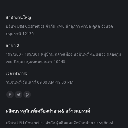
สำนักงานใหญ่
บริษัท U&I Cosmetics จำกัด 7/40 ลำลูกกา ตำบล คูคต จังหวัด
ปทุมธานี 12130
สาขา 2
199/300 - 199/301 หมู่บ้าน กลางเมือง นวมินทร์ 42 แขวง คลองกุ่ม
เขต บึงกุ่ม กรุงเทพมหานคร 10240
เวลาทำการ:
วันจันทร์-วันเสาร์ 09:00 AM-19:00 PM
Find us on:
Facebook
Twitter
Pinterest
page
page
page
ผลิตบรรจุภัณฑ์เครื่องสำอาง& สร้างแบรนด์
opens
opens
opens
in
in
in
บริษัท U&I Cosmetics จำกัด ผู้ผลิตและจัดจำหน่าย บรรจุภัณฑ์
new
new
new