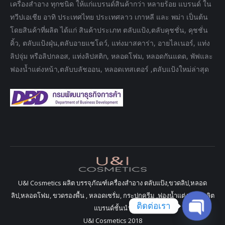
เครื่องสำอาง ทุกชนิด ให้แก่แบรนด์สินค้ากว่า หลายร้อย แบรนด์ ใน
window
window
window
ทวีปเอเชีย อาทิ ประเทศไทย ประเทศลาว เกาหลี และ พม่า เป็นต้น
โดยสินค้าที่ผลิต ได้แก่ สินค้าประเภท ตลับแป้ง,ตลับคุชชั่น, คุชชั่น
คิ้ว, ตลับแป้งฝุ่น,ตลับอายแชโดว์, แท่งมาสคาร่า, อายไลเนอร์, แท่ง
ลิปจุ่ม หรือลิปกลอส, แท่งลิปสติก, หลอดโฟม, หลอดกันแดด, พัฟและ
ฟองน้ำแต่งหน้า,ตลับบลัชออน, หลอดเทสเตอร์ ,ตลับแป้งใหม่ล่าสุด
U&I Cosmetics ผลิต บรรจุภัณฑ์เครื่องสำอาง ตลับแป้ง,ขวดลิป,หลอด
ลิป,หลอดโฟม, ขวดรองพื้น , หลอดเซรั่ม, กระปุกครีม ,ฟองน้ำแต่งหน้า ผลิต
ติดต่อเรา
แบรนด์ชั้นนำ
U&I Cosmetics 2018
Open