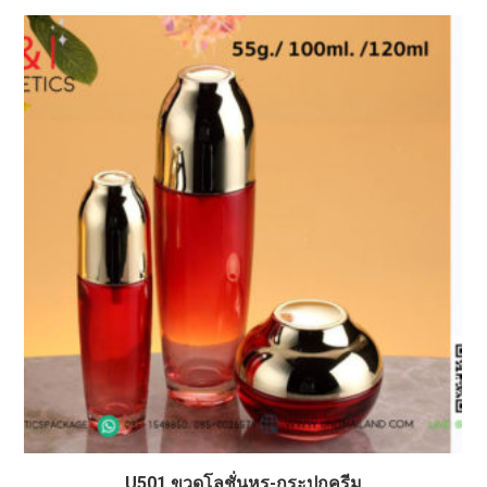
U501 ขวดโลชั่นหรู-กระปุกครีม