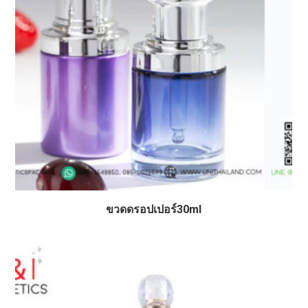
ขวดดรอปเปอร์30ml