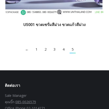
U5001 ขวดเซรั่มสีม่วง ขวดแก้วสีม่วง
←
1
2
3
4
5
ติดต่อเรา
Sale Manager
คุณบิ๊ก
085-0026579
Office Phone
02-1014271