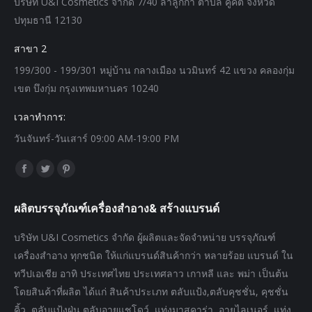
บริษัท U&I Cosmetics จำกัด 7/40 ลำลูกกา ตำบล คูคต จังหวัด
ปทุมธานี 12130
สาขา 2
199/300 - 199/301 หมู่บ้าน กลางเมือง นวมินทร์ 42 แขวง คลองกุ่ม
เขต บึงกุ่ม กรุงเทพมหานคร 10240
เวลาทำการ:
วันจันทร์-วันเสาร์ 09:00 AM-19:00 PM
Find us on:
Facebook
Twitter
Pinterest
page
page
page
ผลิตบรรจุภัณฑ์เครื่องสำอาง& สร้างแบรนด์
opens
opens
opens
in
in
in
บริษัท U&I Cosmetics จำกัด ผู้ผลิตและจัดจำหน่าย บรรจุภัณฑ์
new
new
new
เครื่องสำอาง ทุกชนิด ให้แก่แบรนด์สินค้ากว่า หลายร้อย แบรนด์ ใน
window
window
window
ทวีปเอเชีย อาทิ ประเทศไทย ประเทศลาว เกาหลี และ พม่า เป็นต้น
โดยสินค้าที่ผลิต ได้แก่ สินค้าประเภท ตลับแป้ง,ตลับคุชชั่น, คุชชั่น
คิ้ว, ตลับแป้งฝุ่น,ตลับอายแชโดว์, แท่งมาสคาร่า, อายไลเนอร์, แท่ง