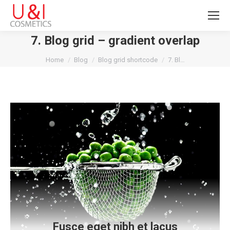
7. Blog grid – gradient overlap
You are here:
Home
Blog
Blog grid shortcode
7. Bl…
Fusce eget nibh et lacus