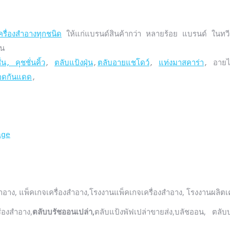
ครื่องสำอางทุกชนิด
 ให้แก่แบรนด์สินค้ากว่า หลายร้อย แบรนด์ ในทวีป
่น, คุชชั่นคิ้ว
, 
ตลับแป้งฝุ่น
,
ตลับอายแชโดว์
, 
แท่งมาสคาร่า
ดกันแดด
age
ำอาง, แพ็คเกจเครื่องสำอาง,โรงงานแพ็คเกจเครื่องสำอาง, โรงงานผลิตเ
ื่องสำอาง,
ตลับบรัชออนเปล่า,
ตลับแป้งพัฟเปล่าขายส่ง,บลัชออน, ตลับ