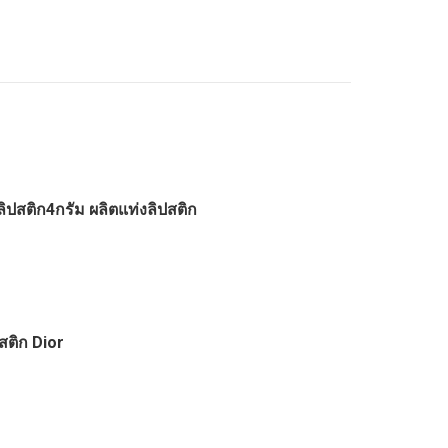
ิปสติก4กรัม ผลิตแท่งลิปสติก
สติก Dior