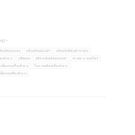
es]
ลับบลัชออนกลม
ตลับบลัชออนเปล่า
ตลับแป้งพัฟเปล่าขายส่ง
ื่องสำอาง
บลัชออน
ผลิต ตลับบลัชออนเปล่า
พาเลท อายแชโดว์
แพ็คเกจเครื่องสำอาง
โรงงานผลิตเครื่องสำอาง
พ็คเกจเครื่องสำอาง