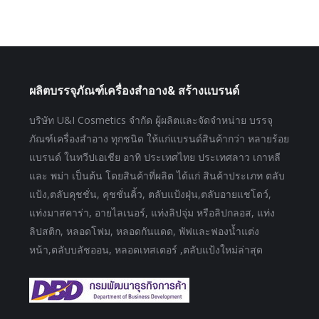
ผลิตบรรจุภัณฑ์เครื่องสำอาง& สร้างแบรนด์
บริษัท U&I Cosmetics จำกัด ผู้ผลิตและจัดจำหน่าย บรรจุ
ภัณฑ์เครื่องสำอาง ทุกชนิด ให้แก่แบรนด์สินค้ากว่า หลายร้อย
แบรนด์ ในทวีปเอเชีย อาทิ ประเทศไทย ประเทศลาว เกาหลี
และ พม่า เป็นต้น โดยสินค้าที่ผลิต ได้แก่ สินค้าประเภท ตลับ
แป้ง,ตลับคุชชั่น, คุชชั่นคิ้ว, ตลับแป้งฝุ่น,ตลับอายแชโดว์,
แท่งมาสคาร่า, อายไลเนอร์, แท่งลิปจุ่ม หรือลิปกลอส, แท่ง
ลิปสติก, หลอดโฟม, หลอดกันแดด, พัฟและฟองน้ำแต่ง
หน้า,ตลับบลัชออน, หลอดเทสเตอร์ ,ตลับแป้งใหม่ล่าสุด