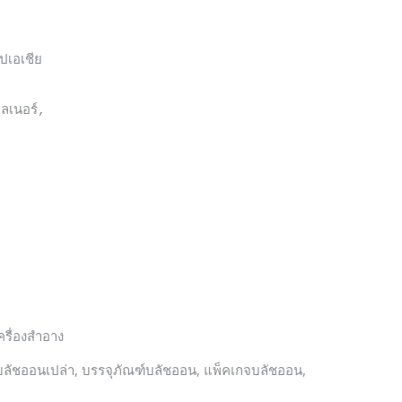
เอเชีย

ครื่องสำอาง
บลัชออนเปล่า, บรรจุภัณฑ์บลัชออน, แพ็คเกจบลัชออน,