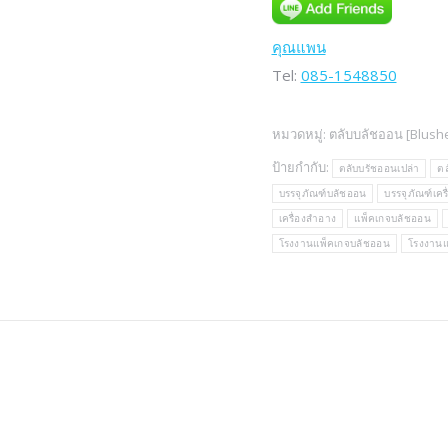
คุณแพน
Tel:
085-1548850
หมวดหมู่:
ตลับบลัชออน [Blush
ป้ายกำกับ:
ตลับบรัชออนเปล่า
ต
บรรจุภัณฑ์บลัชออน
บรรจุภัณฑ์เคร
เครื่องสำอาง
แพ็คเกจบลัชออน
โรงงานแพ็คเกจบลัชออน
โรงงานแ