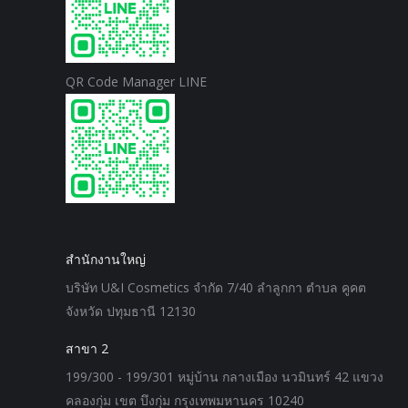
QR Code Manager LINE
สำนักงานใหญ่
บริษัท U&I Cosmetics จำกัด 7/40 ลำลูกกา ตำบล คูคต
จังหวัด ปทุมธานี 12130
สาขา 2
199/300 - 199/301 หมู่บ้าน กลางเมือง นวมินทร์ 42 แขวง
คลองกุ่ม เขต บึงกุ่ม กรุงเทพมหานคร 10240