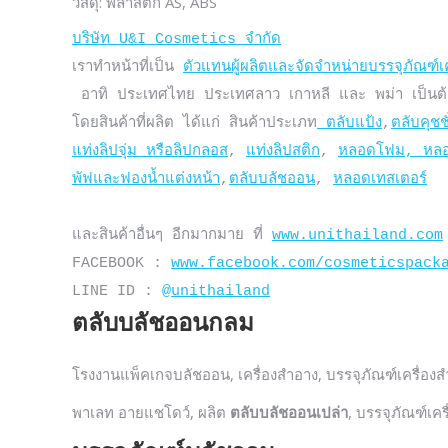
วัสดุ: พลาสติก AS, ABS
บริษัท U&I Cosmetics จำกัด
เราทำหน้าที่เป็น 
ตัวแทนผู้ผลิตและจัดจำหน่ายบรรจุภัณฑ์เ
 อาทิ ประเทศไทย ประเทศลาว เกาหลี และ พม่า เป็นต้น

โดยสินค้าที่ผลิต ได้แก่ สินค้าประเภท
 ตลับแป้ง
,
ตลับคุชชั
แท่งลิปจุ่ม หรือลิปกลอส
, 
แท่งลิปสติก
, 
หลอดโฟม, หลอ
พัฟและฟองน้ำแต่งหน้า
,
ตลับบลัชออน
, 
หลอดเทสเตอร์
และสินค้าอื่นๆ อีกมากมาย ที่ 
www.unithailand.com
FACEBOOK : 
www.facebook.com/cosmeticspack
LINE ID : 
@unithailand
ตลับบลัชออนกลม
โรงงานแพ็คเกจบลัชออน, เครื่องสำอาง, บรรจุภัณฑ์เครื่องส
พาเลท อายแชโดว์, ผลิต
ตลับบลัชออนเปล่า
, บรรจุภัณฑ์เคร