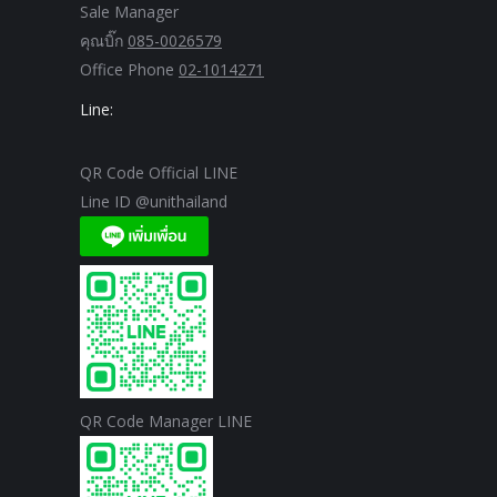
Sale Manager
คุณบิ๊ก
085-0026579
Office Phone
02-1014271
Line:
QR Code Official LINE
Line ID @unithailand
QR Code Manager LINE