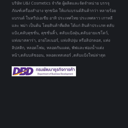
บริษัท U&I Cosmetics จำกัด ผู้ผลิตและจัดจำหน่าย บรรจุ
ภัณฑ์เครื่องสำอาง ทุกชนิด ให้แก่แบรนด์สินค้ากว่า หลายร้อย
แบรนด์ ในทวีปเอเชีย อาทิ ประเทศไทย ประเทศลาว เกาหลี
และ พม่า เป็นต้น โดยสินค้าที่ผลิต ได้แก่ สินค้าประเภท ตลับ
แป้ง,ตลับคุชชั่น, คุชชั่นคิ้ว, ตลับแป้งฝุ่น,ตลับอายแชโดว์,
แท่งมาสคาร่า, อายไลเนอร์, แท่งลิปจุ่ม หรือลิปกลอส, แท่ง
ลิปสติก, หลอดโฟม, หลอดกันแดด, พัฟและฟองน้ำแต่ง
หน้า,ตลับบลัชออน, หลอดเทสเตอร์ ,ตลับแป้งใหม่ล่าสุด