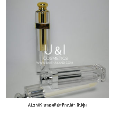
ALzh09 หลอดลิปสติกเปล่า ลิปจุ่ม