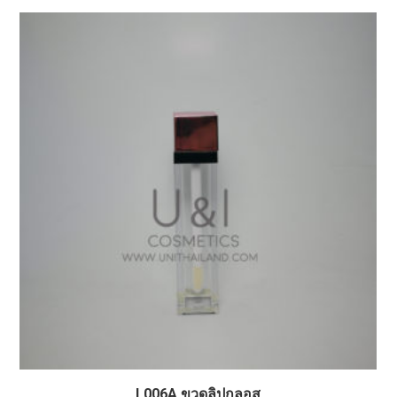
L006A ขวดลิปกลอส