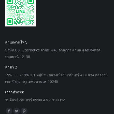
สำนักงานใหญ่
บริษัท U&I Cosmetics จำกัด 7/40 ลำลูกกา ตำบล คูคต จังหวัด
ปทุมธานี 12130
สาขา 2
199/300 - 199/301 หมู่บ้าน กลางเมือง นวมินทร์ 42 แขวง คลองกุ่ม
เขต บึงกุ่ม กรุงเทพมหานคร 10240
เวลาทำการ:
วันจันทร์-วันเสาร์ 09:00 AM-19:00 PM
Find us on:
Facebook
Twitter
Pinterest