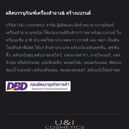
page
page
page
ผลิตบรรจุภัณฑ์เครื่องสำอาง& สร้างแบรนด์
opens
opens
opens
in
in
in
บริษัท U&I Cosmetics จำกัด ผู้ผลิตและจัดจำหน่าย บรรจุภัณฑ์
new
new
new
เครื่องสำอาง ทุกชนิด ให้แก่แบรนด์สินค้ากว่า หลายร้อย แบรนด์ ใน
window
window
window
ทวีปเอเชีย อาทิ ประเทศไทย ประเทศลาว เกาหลี และ พม่า เป็นต้น
โดยสินค้าที่ผลิต ได้แก่ สินค้าประเภท ตลับแป้ง,ตลับคุชชั่น, คุชชั่น
คิ้ว, ตลับแป้งฝุ่น,ตลับอายแชโดว์, แท่งมาสคาร่า, อายไลเนอร์, แท่ง
ลิปจุ่ม หรือลิปกลอส, แท่งลิปสติก, หลอดโฟม, หลอดกันแดด, พัฟและ
ฟองน้ำแต่งหน้า,ตลับบลัชออน, หลอดเทสเตอร์ ,ตลับแป้งใหม่ล่าสุด