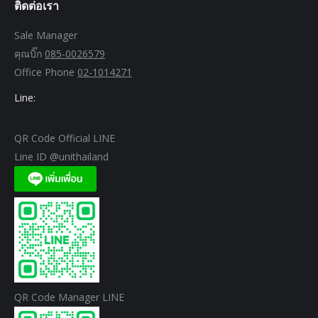
ติดต่อเรา
Sale Manager
คุณบิ๊ก
085-0026579
Office Phone
02-1014271
Line:
QR Code Official LINE
Line ID @unithailand
QR Code Manager LINE