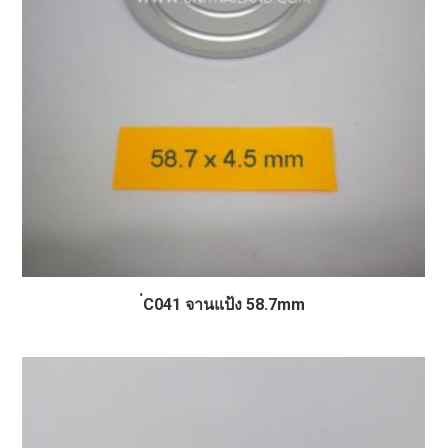
่C041 จานแป้ง 58.7mm