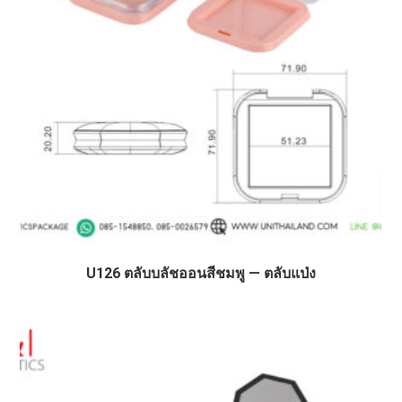
U126 ตลับบลัชออนสีชมพู — ตลับแป่ง