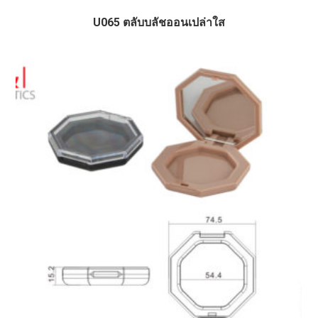
U065 ตลับบลัชออนเปล่าใส