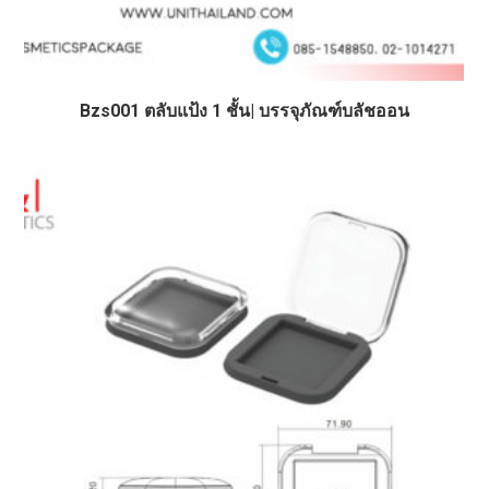
Bzs001 ตลับแป้ง 1 ชั้น| บรรจุภัณฑ์บลัชออน