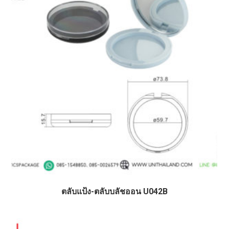
ตลับแป้ง-ตลับบลัชออน U042B