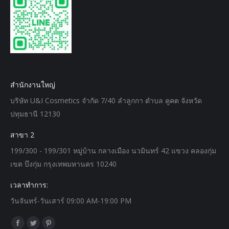
สำนักงานใหญ่
บริษัท U&I Cosmetics จำกัด 7/40 ลำลูกกา ตำบล คูคต จังหวัด
ปทุมธานี 12130
สาขา 2
199/300 - 199/301 หมู่บ้าน กลางเมือง นวมินทร์ 42 แขวง คลองกุ่ม
เขต บึงกุ่ม กรุงเทพมหานคร 10240
เวลาทำการ:
วันจันทร์-วันเสาร์ 09:00 AM-19:00 PM
Find us on:
Facebook
Twitter
Pinterest