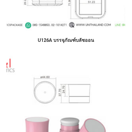
U126A บรรจุภัณฑ์บลัชออน