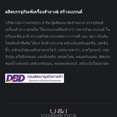
page
page
page
ผลิตบรรจุภัณฑ์เครื่องสำอาง& สร้างแบรนด์
opens
opens
opens
in
in
in
บริษัท U&I Cosmetics จำกัด ผู้ผลิตและจัดจำหน่าย บรรจุภัณฑ์
new
new
new
เครื่องสำอาง ทุกชนิด ให้แก่แบรนด์สินค้ากว่า หลายร้อย แบรนด์ ใน
window
window
window
ทวีปเอเชีย อาทิ ประเทศไทย ประเทศลาว เกาหลี และ พม่า เป็นต้น
โดยสินค้าที่ผลิต ได้แก่ สินค้าประเภท ตลับแป้ง,ตลับคุชชั่น, คุชชั่น
คิ้ว, ตลับแป้งฝุ่น,ตลับอายแชโดว์, แท่งมาสคาร่า, อายไลเนอร์, แท่ง
ลิปจุ่ม หรือลิปกลอส, แท่งลิปสติก, หลอดโฟม, หลอดกันแดด, พัฟและ
ฟองน้ำแต่งหน้า,ตลับบลัชออน, หลอดเทสเตอร์ ,ตลับแป้งใหม่ล่าสุด