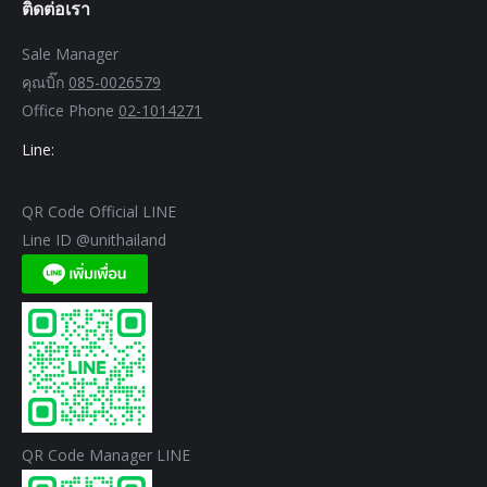
ติดต่อเรา
Sale Manager
คุณบิ๊ก
085-0026579
Office Phone
02-1014271
Line:
QR Code Official LINE
Line ID @unithailand
QR Code Manager LINE