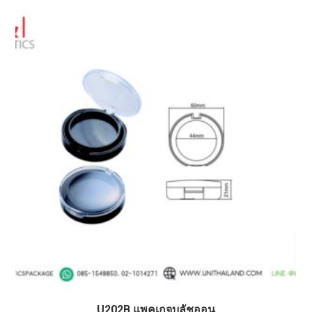
U202B แพคเกจบลัชออน