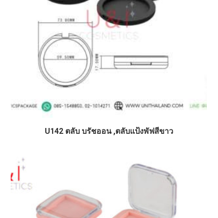
U142 ตลับ บรัชออน ,ตลับแป้งพัฟสีขาว