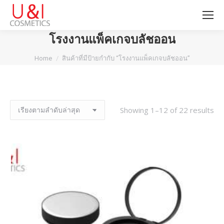
โรงงานแพ็คเกจบลัชออน
You are here:
Home
สินค้าที่มีป้ายกำกับ “โรงงานแพ็คเกจบลัชออน”
Showing 1–12 of 22 results