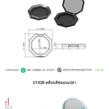
U142B ตลับบลัชออนเปล่า