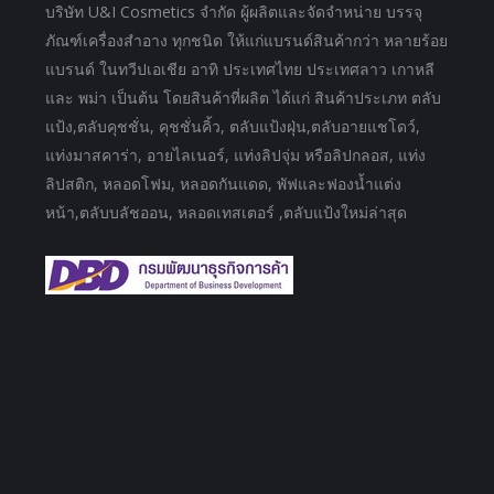
บริษัท U&I Cosmetics จำกัด ผู้ผลิตและจัดจำหน่าย บรรจุ
ภัณฑ์เครื่องสำอาง ทุกชนิด ให้แก่แบรนด์สินค้ากว่า หลายร้อย
แบรนด์ ในทวีปเอเชีย อาทิ ประเทศไทย ประเทศลาว เกาหลี
และ พม่า เป็นต้น โดยสินค้าที่ผลิต ได้แก่ สินค้าประเภท ตลับ
แป้ง,ตลับคุชชั่น, คุชชั่นคิ้ว, ตลับแป้งฝุ่น,ตลับอายแชโดว์,
แท่งมาสคาร่า, อายไลเนอร์, แท่งลิปจุ่ม หรือลิปกลอส, แท่ง
ลิปสติก, หลอดโฟม, หลอดกันแดด, พัฟและฟองน้ำแต่ง
หน้า,ตลับบลัชออน, หลอดเทสเตอร์ ,ตลับแป้งใหม่ล่าสุด