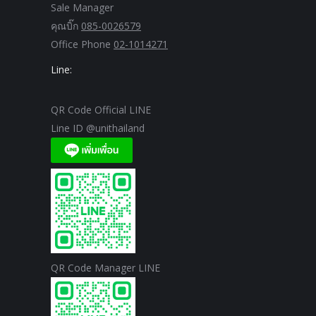
Sale Manager
คุณบิ๊ก
085-0026579
Office Phone
02-1014271
Line:
QR Code Official LINE
Line ID @unithailand
QR Code Manager LINE