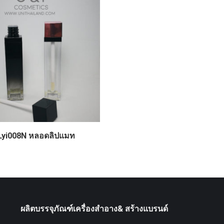
Lyi008N หลอดลิปแมท
ผลิตบรรจุภัณฑ์เครื่องสำอาง& สร้างแบรนด์