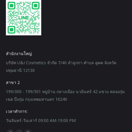
สำนักงานใหญ่
บริษัท U&I Cosmetics จำกัด 7/40 ลำลูกกา ตำบล คูคต จังหวัด
ปทุมธานี 12130
สาขา 2
199/300 - 199/301 หมู่บ้าน กลางเมือง นวมินทร์ 42 แขวง คลองกุ่ม
เขต บึงกุ่ม กรุงเทพมหานคร 10240
เวลาทำการ:
วันจันทร์-วันเสาร์ 09:00 AM-19:00 PM