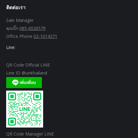
ติดต่อเรา
Sale Manager
คุณบิ๊ก
085-0026579
Office Phone
02-1014271
Line:
QR Code Official LINE
Line ID @unithailand
QR Code Manager LINE