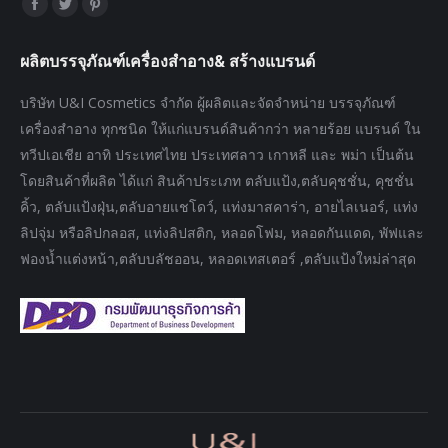
Find us on:
Facebook
Twitter
Pinterest
page
page
page
ผลิตบรรจุภัณฑ์เครื่องสำอาง& สร้างแบรนด์
opens
opens
opens
in
in
in
บริษัท U&I Cosmetics จำกัด ผู้ผลิตและจัดจำหน่าย บรรจุภัณฑ์
new
new
new
เครื่องสำอาง ทุกชนิด ให้แก่แบรนด์สินค้ากว่า หลายร้อย แบรนด์ ใน
window
window
window
ทวีปเอเชีย อาทิ ประเทศไทย ประเทศลาว เกาหลี และ พม่า เป็นต้น
โดยสินค้าที่ผลิต ได้แก่ สินค้าประเภท ตลับแป้ง,ตลับคุชชั่น, คุชชั่น
คิ้ว, ตลับแป้งฝุ่น,ตลับอายแชโดว์, แท่งมาสคาร่า, อายไลเนอร์, แท่ง
ลิปจุ่ม หรือลิปกลอส, แท่งลิปสติก, หลอดโฟม, หลอดกันแดด, พัฟและ
ฟองน้ำแต่งหน้า,ตลับบลัชออน, หลอดเทสเตอร์ ,ตลับแป้งใหม่ล่าสุด