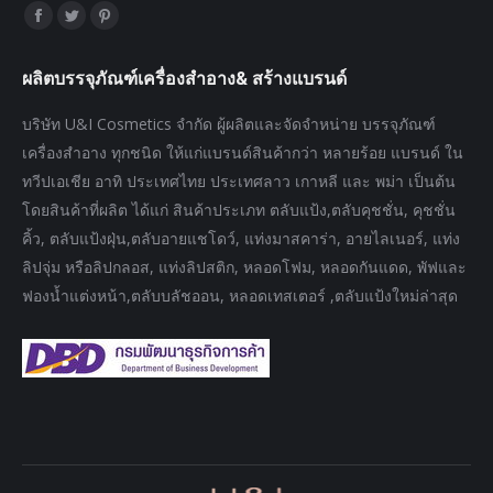
Find us on:
Facebook
Twitter
Pinterest
page
page
page
ผลิตบรรจุภัณฑ์เครื่องสำอาง& สร้างแบรนด์
opens
opens
opens
in
in
in
บริษัท U&I Cosmetics จำกัด ผู้ผลิตและจัดจำหน่าย บรรจุภัณฑ์
new
new
new
เครื่องสำอาง ทุกชนิด ให้แก่แบรนด์สินค้ากว่า หลายร้อย แบรนด์ ใน
window
window
window
ทวีปเอเชีย อาทิ ประเทศไทย ประเทศลาว เกาหลี และ พม่า เป็นต้น
โดยสินค้าที่ผลิต ได้แก่ สินค้าประเภท ตลับแป้ง,ตลับคุชชั่น, คุชชั่น
คิ้ว, ตลับแป้งฝุ่น,ตลับอายแชโดว์, แท่งมาสคาร่า, อายไลเนอร์, แท่ง
ลิปจุ่ม หรือลิปกลอส, แท่งลิปสติก, หลอดโฟม, หลอดกันแดด, พัฟและ
ฟองน้ำแต่งหน้า,ตลับบลัชออน, หลอดเทสเตอร์ ,ตลับแป้งใหม่ล่าสุด