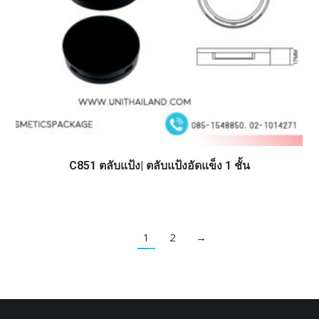
C851 ตลับแป้ง| ตลับแป้งอัดแข็ง 1 ชั้น
1
2
→