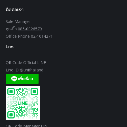
ติดต่อเรา
Sale Manager
คุณบิ๊ก
085-0026579
Office Phone
02-1014271
Line:
QR Code Official LINE
Line ID @unithailand
QR Code Manager LINE