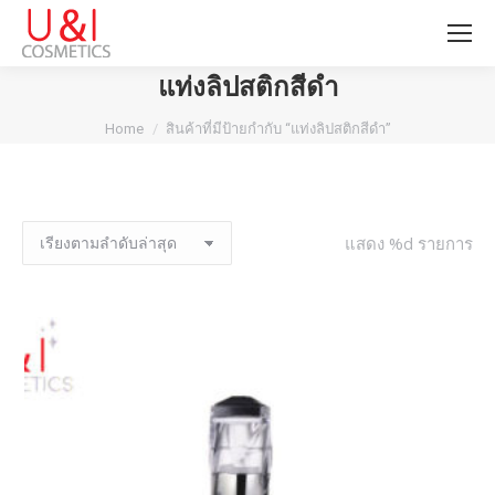
แท่งลิปสติกสีดำ
You are here:
Home
สินค้าที่มีป้ายกำกับ “แท่งลิปสติกสีดำ”
แสดง %d รายการ