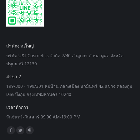
สำนักงานใหญ่
บริษัท U&I Cosmetics จำกัด 7/40 ลำลูกกา ตำบล คูคต จังหวัด
ปทุมธานี 12130
สาขา 2
199/300 - 199/301 หมู่บ้าน กลางเมือง นวมินทร์ 42 แขวง คลองกุ่ม
เขต บึงกุ่ม กรุงเทพมหานคร 10240
เวลาทำการ:
วันจันทร์-วันเสาร์ 09:00 AM-19:00 PM
Find us on:
Facebook
Twitter
Pinterest