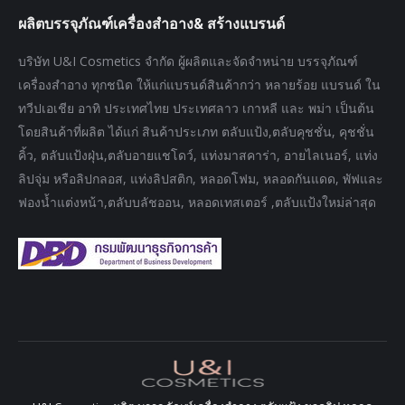
page
page
page
ผลิตบรรจุภัณฑ์เครื่องสำอาง& สร้างแบรนด์
opens
opens
opens
in
in
in
บริษัท U&I Cosmetics จำกัด ผู้ผลิตและจัดจำหน่าย บรรจุภัณฑ์
new
new
new
เครื่องสำอาง ทุกชนิด ให้แก่แบรนด์สินค้ากว่า หลายร้อย แบรนด์ ใน
window
window
window
ทวีปเอเชีย อาทิ ประเทศไทย ประเทศลาว เกาหลี และ พม่า เป็นต้น
โดยสินค้าที่ผลิต ได้แก่ สินค้าประเภท ตลับแป้ง,ตลับคุชชั่น, คุชชั่น
คิ้ว, ตลับแป้งฝุ่น,ตลับอายแชโดว์, แท่งมาสคาร่า, อายไลเนอร์, แท่ง
ลิปจุ่ม หรือลิปกลอส, แท่งลิปสติก, หลอดโฟม, หลอดกันแดด, พัฟและ
ฟองน้ำแต่งหน้า,ตลับบลัชออน, หลอดเทสเตอร์ ,ตลับแป้งใหม่ล่าสุด