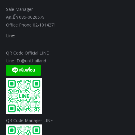
Sale Manager
คุณบิ๊ก
085-0026579
Office Phone
02-1014271
Line:
QR Code Official LINE
Line ID @unithailand
QR Code Manager LINE