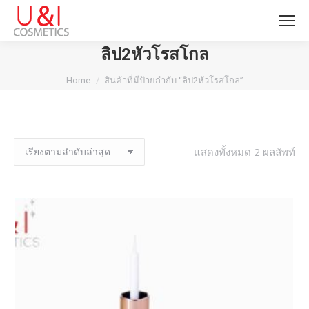
ลิป2หัวโรสโกล
You are here:
Home
สินค้าที่มีป้ายกำกับ “ลิป2หัวโรสโกล”
แสดงทั้งหมด 2 ผลลัพท์