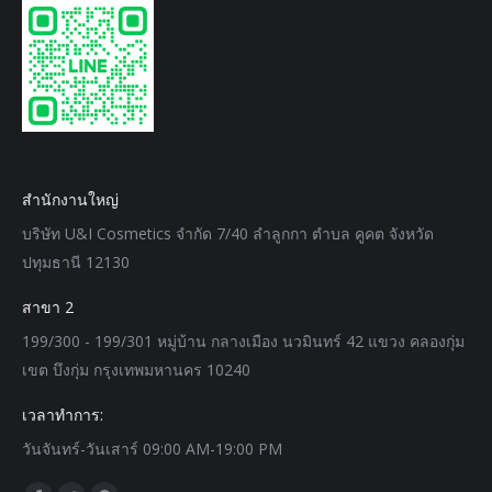
สำนักงานใหญ่
บริษัท U&I Cosmetics จำกัด 7/40 ลำลูกกา ตำบล คูคต จังหวัด
ปทุมธานี 12130
สาขา 2
199/300 - 199/301 หมู่บ้าน กลางเมือง นวมินทร์ 42 แขวง คลองกุ่ม
เขต บึงกุ่ม กรุงเทพมหานคร 10240
เวลาทำการ:
วันจันทร์-วันเสาร์ 09:00 AM-19:00 PM