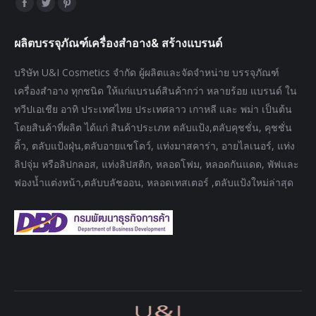
Find us on:
Facebook
Twitter
Pinterest
page
page
page
ผลิตบรรจุภัณฑ์เครื่องสำอาง& สร้างแบรนด์
opens
opens
opens
in
in
in
บริษัท U&I Cosmetics จำกัด ผู้ผลิตและจัดจำหน่าย บรรจุภัณฑ์
new
new
new
เครื่องสำอาง ทุกชนิด ให้แก่แบรนด์สินค้ากว่า หลายร้อย แบรนด์ ใน
window
window
window
ทวีปเอเชีย อาทิ ประเทศไทย ประเทศลาว เกาหลี และ พม่า เป็นต้น
โดยสินค้าที่ผลิต ได้แก่ สินค้าประเภท ตลับแป้ง,ตลับคุชชั่น, คุชชั่น
คิ้ว, ตลับแป้งฝุ่น,ตลับอายแชโดว์, แท่งมาสคาร่า, อายไลเนอร์, แท่ง
ลิปจุ่ม หรือลิปกลอส, แท่งลิปสติก, หลอดโฟม, หลอดกันแดด, พัฟและ
ฟองน้ำแต่งหน้า,ตลับบลัชออน, หลอดเทสเตอร์ ,ตลับแป้งใหม่ล่าสุด