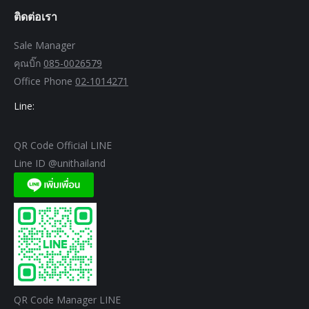
ติดต่อเรา
Sale Manager
คุณบิ๊ก
085-0026579
Office Phone
02-1014271
Line:
QR Code Official LINE
Line ID @unithailand
QR Code Manager LINE