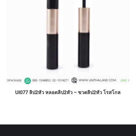
UI077 ลิป2หัว หลอดลิป2หัว – ขวดลิป2หัว โรสโกล