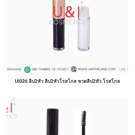
UI026 ลิป2หัว ลิป2หัวโรสโกล ขวดลิป2หัว โรสโกล