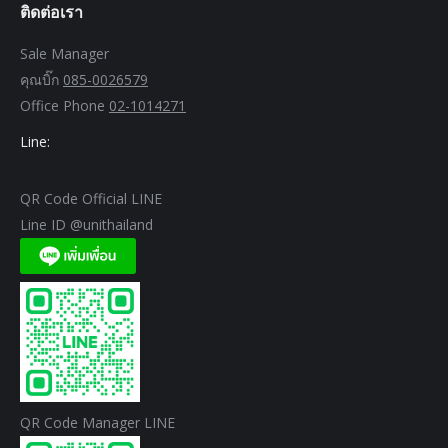
ติดต่อเรา
Sale Manager
คุณบิ๊ก
085-0026579
Office Phone
02-1014271
Line:
QR Code Official LINE
Line ID @unithailand
QR Code Manager LINE