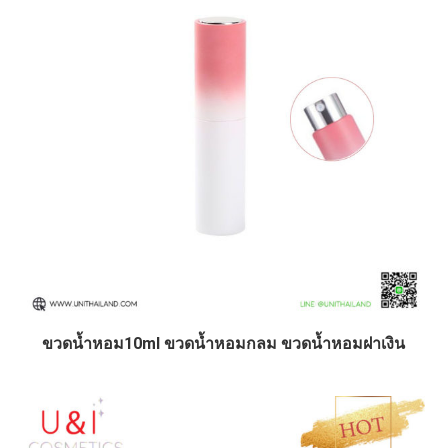
ขวดน้ำหอม10ml ขวดน้ำหอมกลม ขวดน้ำหอมฝาเงิน