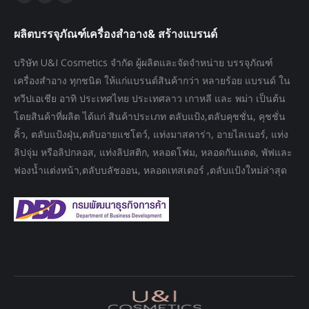
Facebook
Twitter
Pinterest
page
page
page
ผลิตบรรจุภัณฑ์เครื่องสำอาง& สร้างแบรนด์
opens
opens
opens
in
in
in
บริษัท U&I Cosmetics จำกัด ผู้ผลิตและจัดจำหน่าย บรรจุภัณฑ์
new
new
new
เครื่องสำอาง ทุกชนิด ให้แก่แบรนด์สินค้ากว่า หลายร้อย แบรนด์ ใน
window
window
window
ทวีปเอเชีย อาทิ ประเทศไทย ประเทศลาว เกาหลี และ พม่า เป็นต้น
โดยสินค้าที่ผลิต ได้แก่ สินค้าประเภท ตลับแป้ง,ตลับคุชชั่น, คุชชั่น
คิ้ว, ตลับแป้งฝุ่น,ตลับอายแชโดว์, แท่งมาสคาร่า, อายไลเนอร์, แท่ง
ลิปจุ่ม หรือลิปกลอส, แท่งลิปสติก, หลอดโฟม, หลอดกันแดด, พัฟและ
ฟองน้ำแต่งหน้า,ตลับบลัชออน, หลอดเทสเตอร์ ,ตลับแป้งใหม่ล่าสุด