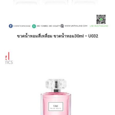
ขวดน้ำหอมสี่เหลี่ยม ขวดน้ำหอม30ml – U032