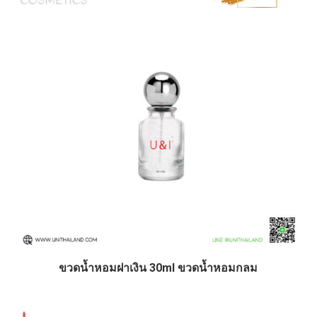
ขวดน้ำหอมฝาเงิน 30ml ขวดน้ำหอมกลม