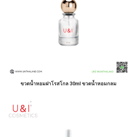
ขวดน้ำหอมฝาโรสโกล 30ml ขวดน้ำหอมกลม