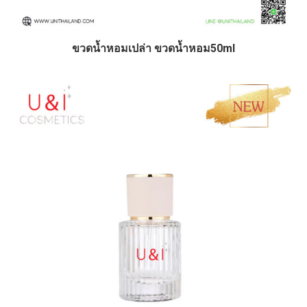
ขวดน้ำหอมเปล่า ขวดน้ำหอม50ml