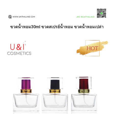
ขวดน้ำหอม30ml ขวดสเปรย์น้ำหอม ขวดน้ำหอมเปล่า