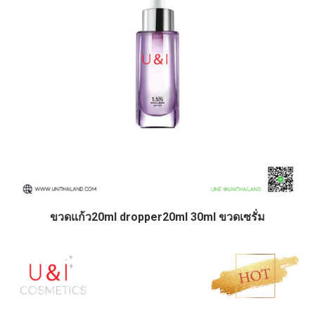
ขวดแก้ว20ml dropper20ml 30ml ขวดเซรั่ม