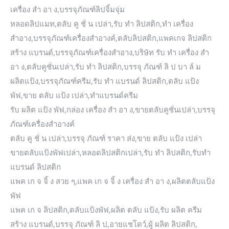
เครื่อง สํา อา ง,บรรจุภัณฑ์ลิปจิ้มจุ่ม
หลอดลิปแมท,ตลับ คู ชั่ น เปล่า,รับ ทํา ลิปสติก,ทำ เครื่อง
สำอาง,บรรจุภัณฑ์เครื่องสำอางค์,ตลับลิปสติก,แพคเกจ ลิปสติก
สร้าง แบรนด์,บรรจุภัณฑ์เครื่องสำอาง,บริษัท รับ ทํา เครื่อง สํา
อา ง,ตลับคูชั่นเปล่า,รับ ทำ ลิปสติก,บรรจุ ภัณฑ์ ลิ ป บา ล์ ม
ผลิตแป้ง,บรรจุภัณฑ์ครีม,รับ ทำ แบรนด์ ลิปสติก,ตลับ แป้ง
พัฟ,ขาย ตลับ แป้ง เปล่า,ทำแบรนด์ครีม
รับ ผลิต แป้ง พัฟ,กล่อง เครื่อง สํา อา ง,ขายตลับคูชั่นเปล่า,บรรจุ
ภัณฑ์เครื่องสำอางค์
ตลับ คู ชั่ น เปล่า,บรรจุ ภัณฑ์ ราคา ส่ง,ขาย ตลับ แป้ง เปล่า
ขายตลับแป้งพัฟเปล่า,หลอดลิปสติกเปล่า,รับ ทำ ลิปสติก,รับทำ
แบรนด์ ลิปสติก
แพค เก จ จิ้ ง สวย ๆ,แพค เก จ จิ้ ง เครื่อง สํา อา ง,ผลิตตลับแป้ง
พัฟ
แพค เก จ ลิปสติก,ตลับแป้งพัฟ,ผลิต ตลับ แป้ง,รับ ผลิต ครีม
สร้าง แบรนด์,บรรจุ ภัณฑ์ ลิ ป,อายแชโดว์,ผู้ ผลิต ลิปสติก,