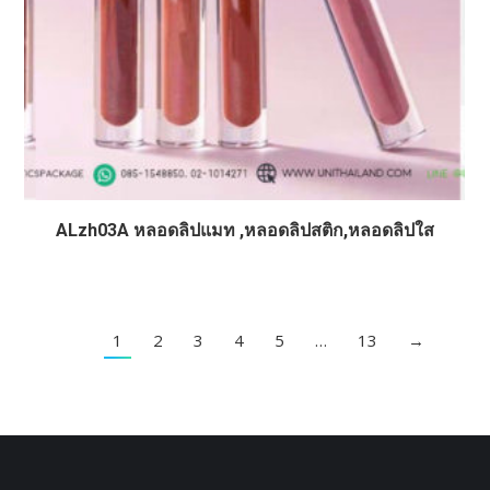
ALzh03A หลอดลิปแมท ,หลอดลิปสติก,หลอดลิปใส
1
2
3
4
5
…
13
→