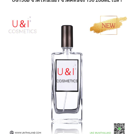
UG150B ขวดโทนเนอร์ ขวดคลีนซิ่ง 150 200ML เปล่า