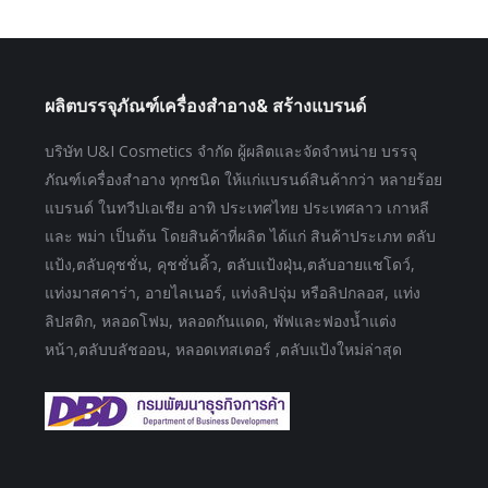
ผลิตบรรจุภัณฑ์เครื่องสำอาง& สร้างแบรนด์
บริษัท U&I Cosmetics จำกัด ผู้ผลิตและจัดจำหน่าย บรรจุ
ภัณฑ์เครื่องสำอาง ทุกชนิด ให้แก่แบรนด์สินค้ากว่า หลายร้อย
แบรนด์ ในทวีปเอเชีย อาทิ ประเทศไทย ประเทศลาว เกาหลี
และ พม่า เป็นต้น โดยสินค้าที่ผลิต ได้แก่ สินค้าประเภท ตลับ
แป้ง,ตลับคุชชั่น, คุชชั่นคิ้ว, ตลับแป้งฝุ่น,ตลับอายแชโดว์,
แท่งมาสคาร่า, อายไลเนอร์, แท่งลิปจุ่ม หรือลิปกลอส, แท่ง
ลิปสติก, หลอดโฟม, หลอดกันแดด, พัฟและฟองน้ำแต่ง
หน้า,ตลับบลัชออน, หลอดเทสเตอร์ ,ตลับแป้งใหม่ล่าสุด