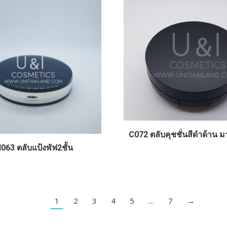
C072 ตลับคุชชั่นสีดำด้าน 
063 ตลับแป้งพัฟ2ชั้น
1
2
3
4
5
…
7
→