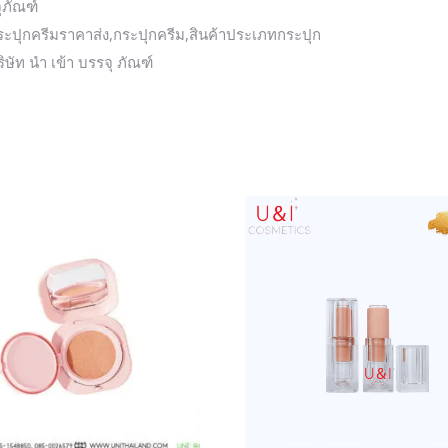
ุภัณฑ์
ะปุกครีมราคาส่ง,กระปุกครีม,สินค้าประเภทกระปุก
ิษัท นำ เข้า บรรจุ ภัณฑ์