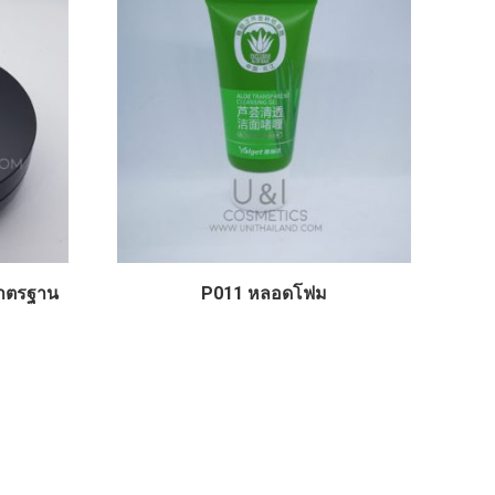
มาตรฐาน
P011 หลอดโฟม