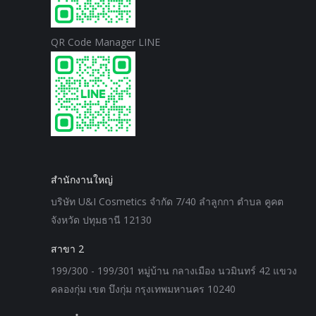
QR Code Manager LINE
สำนักงานใหญ่
บริษัท U&I Cosmetics จำกัด 7/40 ลำลูกกา ตำบล คูคต
จังหวัด ปทุมธานี 12130
สาขา 2
199/300 - 199/301 หมู่บ้าน กลางเมือง นวมินทร์ 42 แขวง
คลองกุ่ม เขต บึงกุ่ม กรุงเทพมหานคร 10240