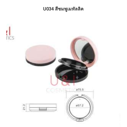
U034 สีชมพูเมทัลลิค