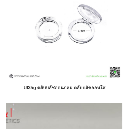
UI35g ตลับบลัชออนกลม ตลับบลัชออนใส