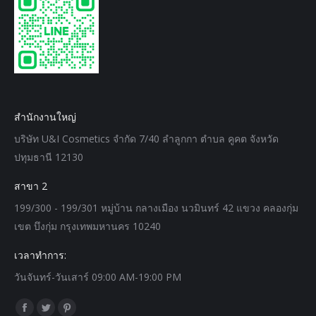
สำนักงานใหญ่
บริษัท U&I Cosmetics จำกัด 7/40 ลำลูกกา ตำบล คูคต จังหวัด
ปทุมธานี 12130
สาขา 2
199/300 - 199/301 หมู่บ้าน กลางเมือง นวมินทร์ 42 แขวง คลองกุ่ม
เขต บึงกุ่ม กรุงเทพมหานคร 10240
เวลาทำการ:
วันจันทร์-วันเสาร์ 09:00 AM-19:00 PM
Find us on:
Facebook
Twitter
Pinterest