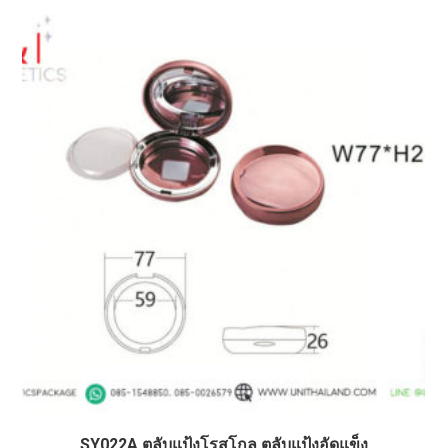
SY022A ตลับแป้งโรสโกล ตลับแป้งอัดแข็ง