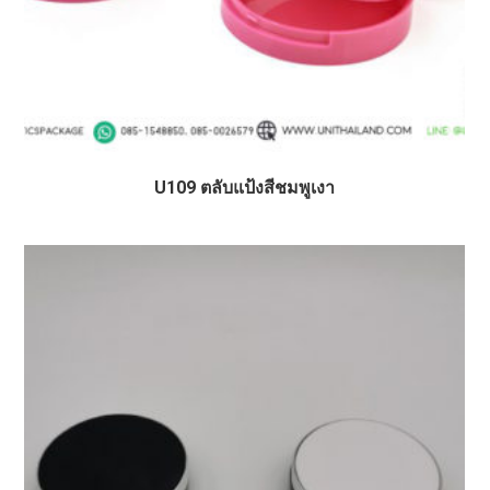
U109 ตลับแป้งสีชมพูเงา