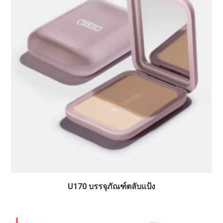
U170 บรรจุภัณฑ์ตลับแป้ง