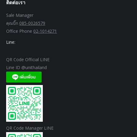
ติดต่อเรา
Sale Manager
คุณบิ๊ก
085-0026579
Office Phone
02-1014271
Line:
QR Code Official LINE
Line ID @unithailand
QR Code Manager LINE