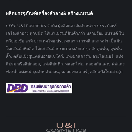
page
page
page
ผลิตบรรจุภัณฑ์เครื่องสำอาง& สร้างแบรนด์
opens
opens
opens
in
in
in
บริษัท U&I Cosmetics จำกัด ผู้ผลิตและจัดจำหน่าย บรรจุภัณฑ์
new
new
new
เครื่องสำอาง ทุกชนิด ให้แก่แบรนด์สินค้ากว่า หลายร้อย แบรนด์ ใน
window
window
window
ทวีปเอเชีย อาทิ ประเทศไทย ประเทศลาว เกาหลี และ พม่า เป็นต้น
โดยสินค้าที่ผลิต ได้แก่ สินค้าประเภท ตลับแป้ง,ตลับคุชชั่น, คุชชั่น
คิ้ว, ตลับแป้งฝุ่น,ตลับอายแชโดว์, แท่งมาสคาร่า, อายไลเนอร์, แท่ง
ลิปจุ่ม หรือลิปกลอส, แท่งลิปสติก, หลอดโฟม, หลอดกันแดด, พัฟและ
ฟองน้ำแต่งหน้า,ตลับบลัชออน, หลอดเทสเตอร์ ,ตลับแป้งใหม่ล่าสุด