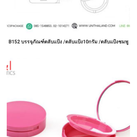
B152 บรรจุภัณฑ์ตลับแป้ง /ตลับแป้ง10กรัม /ตลับแป้งชมพู