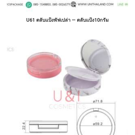
U61 ตลับแป้งพัฟเปล่า — ตลับแป้ง10กรัม