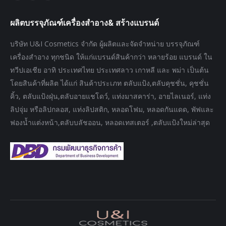
page
page
page
ผลิตบรรจุภัณฑ์เครื่องสำอาง& สร้างแบรนด์
opens
opens
opens
in
in
in
บริษัท U&I Cosmetics จำกัด ผู้ผลิตและจัดจำหน่าย บรรจุภัณฑ์
new
new
new
เครื่องสำอาง ทุกชนิด ให้แก่แบรนด์สินค้ากว่า หลายร้อย แบรนด์ ใน
window
window
window
ทวีปเอเชีย อาทิ ประเทศไทย ประเทศลาว เกาหลี และ พม่า เป็นต้น
โดยสินค้าที่ผลิต ได้แก่ สินค้าประเภท ตลับแป้ง,ตลับคุชชั่น, คุชชั่น
คิ้ว, ตลับแป้งฝุ่น,ตลับอายแชโดว์, แท่งมาสคาร่า, อายไลเนอร์, แท่ง
ลิปจุ่ม หรือลิปกลอส, แท่งลิปสติก, หลอดโฟม, หลอดกันแดด, พัฟและ
ฟองน้ำแต่งหน้า,ตลับบลัชออน, หลอดเทสเตอร์ ,ตลับแป้งใหม่ล่าสุด