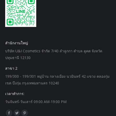
สำนักงานใหญ่
บริษัท U&I Cosmetics จำกัด 7/40 ลำลูกกา ตำบล คูคต จังหวัด
ปทุมธานี 12130
สาขา 2
199/300 - 199/301 หมู่บ้าน กลางเมือง นวมินทร์ 42 แขวง คลองกุ่ม
เขต บึงกุ่ม กรุงเทพมหานคร 10240
เวลาทำการ:
วันจันทร์-วันเสาร์ 09:00 AM-19:00 PM
Find us on:
Facebook
Twitter
Pinterest