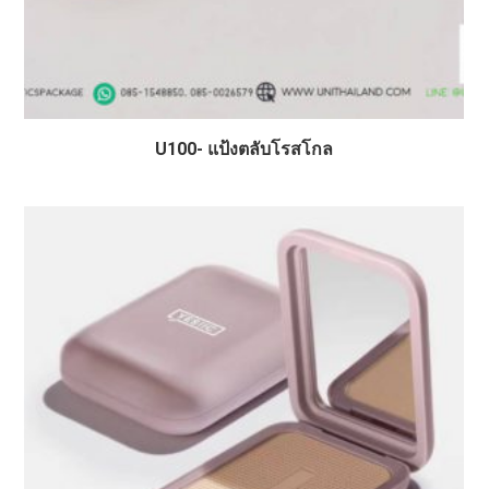
U100- แป้งตลับโรสโกล