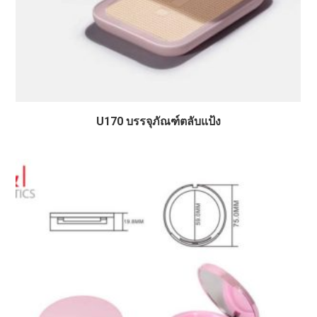
U170 บรรจุภัณฑ์ตลับแป้ง