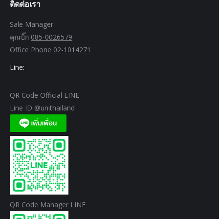
ติดต่อเรา
Sale Manager
คุณบิ๊ก
085-0026579
Office Phone
02-1014271
Line:
QR Code Official LINE
Line ID @unithailand
QR Code Manager LINE