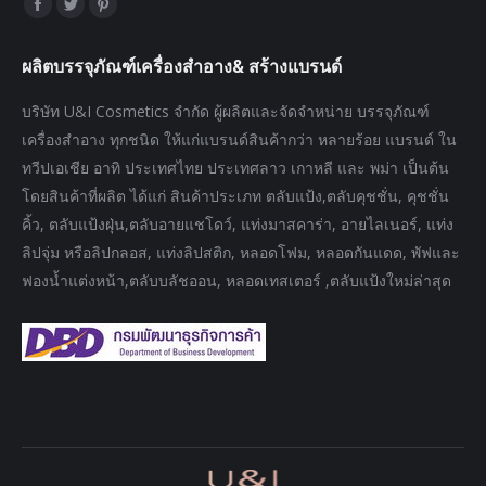
Find us on:
Facebook
Twitter
Pinterest
page
page
page
ผลิตบรรจุภัณฑ์เครื่องสำอาง& สร้างแบรนด์
opens
opens
opens
in
in
in
บริษัท U&I Cosmetics จำกัด ผู้ผลิตและจัดจำหน่าย บรรจุภัณฑ์
new
new
new
เครื่องสำอาง ทุกชนิด ให้แก่แบรนด์สินค้ากว่า หลายร้อย แบรนด์ ใน
window
window
window
ทวีปเอเชีย อาทิ ประเทศไทย ประเทศลาว เกาหลี และ พม่า เป็นต้น
โดยสินค้าที่ผลิต ได้แก่ สินค้าประเภท ตลับแป้ง,ตลับคุชชั่น, คุชชั่น
คิ้ว, ตลับแป้งฝุ่น,ตลับอายแชโดว์, แท่งมาสคาร่า, อายไลเนอร์, แท่ง
ลิปจุ่ม หรือลิปกลอส, แท่งลิปสติก, หลอดโฟม, หลอดกันแดด, พัฟและ
ฟองน้ำแต่งหน้า,ตลับบลัชออน, หลอดเทสเตอร์ ,ตลับแป้งใหม่ล่าสุด