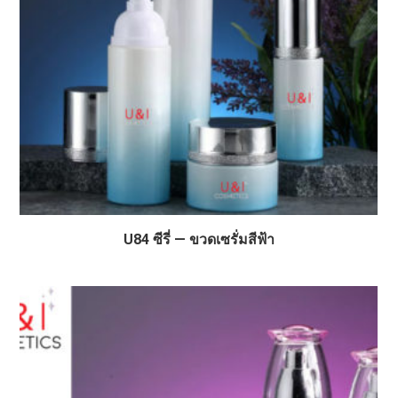
U84 ซีรี่ — ขวดเซรั่มสีฟ้า