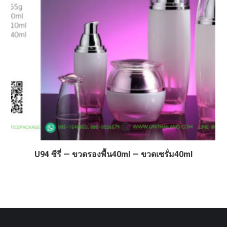
U94 ซีรี่ — ขวดรองพื้น40ml — ขวดเซรั่ม40ml