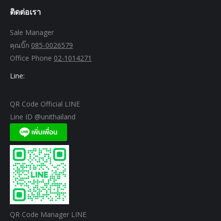
ติดต่อเรา
Sale Manager
คุณบิ๊ก
085-0026579
Office Phone
02-1014271
Line:
QR Code Official LINE
Line ID @unithailand
QR Code Manager LINE