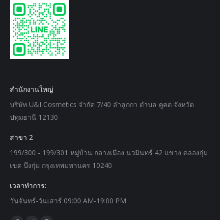
สำนักงานใหญ่
บริษัท U&I Cosmetics จำกัด 7/40 ลำลูกกา ตำบล คูคต จังหวัด
ปทุมธานี 12130
สาขา 2
199/300 - 199/301 หมู่บ้าน กลางเมือง นวมินทร์ 42 แขวง คลองกุ่ม
เขต บึงกุ่ม กรุงเทพมหานคร 10240
เวลาทำการ:
วันจันทร์-วันเสาร์ 09:00 AM-19:00 PM