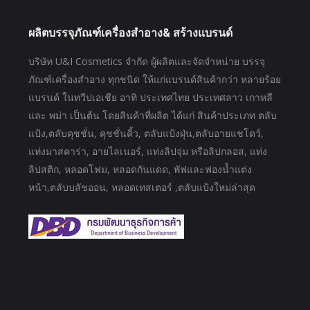
ผลิตบรรจุภัณฑ์เครื่องสำอาง& สร้างแบรนด์
บริษัท U&I Cosmetics จำกัด ผู้ผลิตและจัดจำหน่าย บรรจุ
ภัณฑ์เครื่องสำอาง ทุกชนิด ให้แก่แบรนด์สินค้ากว่า หลายร้อย
แบรนด์ ในทวีปเอเชีย อาทิ ประเทศไทย ประเทศลาว เกาหลี
และ พม่า เป็นต้น โดยสินค้าที่ผลิต ได้แก่ สินค้าประเภท ตลับ
แป้ง,ตลับคุชชั่น, คุชชั่นคิ้ว, ตลับแป้งฝุ่น,ตลับอายแชโดว์,
แท่งมาสคาร่า, อายไลเนอร์, แท่งลิปจุ่ม หรือลิปกลอส, แท่ง
ลิปสติก, หลอดโฟม, หลอดกันแดด, พัฟและฟองน้ำแต่ง
หน้า,ตลับบลัชออน, หลอดเทสเตอร์ ,ตลับแป้งใหม่ล่าสุด