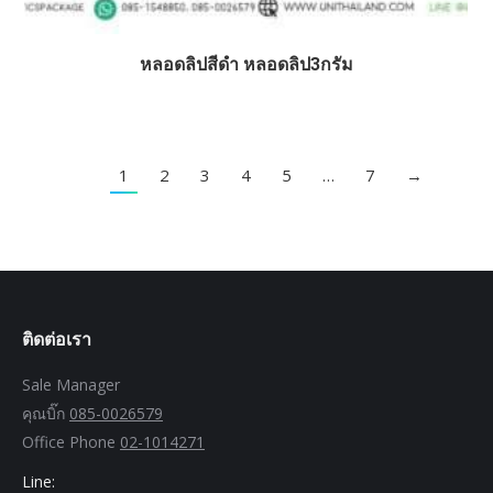
หลอดลิปสีดำ หลอดลิป3กรัม
1
2
3
4
5
…
7
→
ติดต่อเรา
Sale Manager
คุณบิ๊ก
085-0026579
Office Phone
02-1014271
Line: