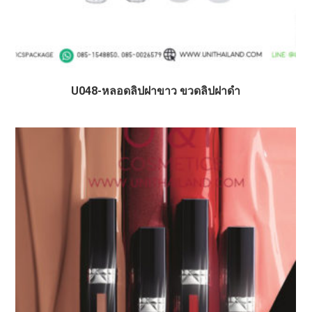
U048-หลอดลิปฝาขาว ขวดลิปฝาดำ