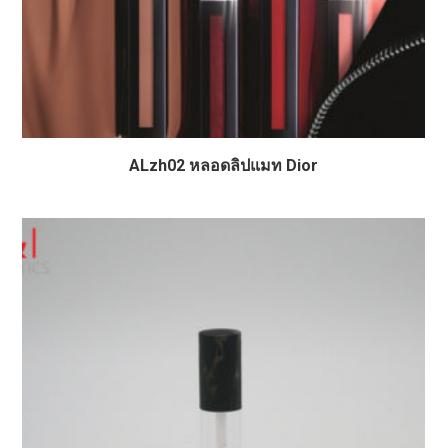
ALzh02 หลอดลิปแมท Dior