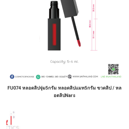
FU074 หลอดลิปจุ่ม5กรัม หลอดลิปแมท5กรัม ขวดลิป / หล
อดลิปNars