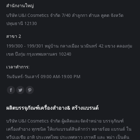
สำนักงานใหญ่
บริษัท U&I Cosmetics จำกัด 7/40 ลำลูกกา ตำบล คูคต จังหวัด
ปทุมธานี 12130
สาขา 2
199/300 - 199/301 หมู่บ้าน กลางเมือง นวมินทร์ 42 แขวง คลองกุ่ม
เขต บึงกุ่ม กรุงเทพมหานคร 10240
เวลาทำการ:
วันจันทร์-วันเสาร์ 09:00 AM-19:00 PM
Find us on:
Facebook
Twitter
Pinterest
page
page
page
ผลิตบรรจุภัณฑ์เครื่องสำอาง& สร้างแบรนด์
opens
opens
opens
in
in
in
บริษัท U&I Cosmetics จำกัด ผู้ผลิตและจัดจำหน่าย บรรจุภัณฑ์
new
new
new
เครื่องสำอาง ทุกชนิด ให้แก่แบรนด์สินค้ากว่า หลายร้อย แบรนด์ ใน
window
window
window
ทวีปเอเชีย อาทิ ประเทศไทย ประเทศลาว เกาหลี และ พม่า เป็นต้น