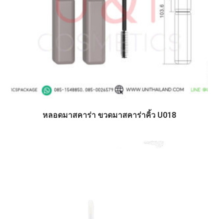
หลอดมาสคาร่า ขวดมาสคาร่าคิ้ว U018