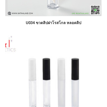
U034 ขวดลิปฝาโรสโกล หลอดลิป