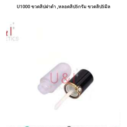
U1000 ขวดลิปฝาดำ ,หลอดลิป5กรัม ขวดลิป5มิล