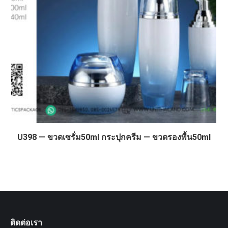
U398 — ขวดเซรั่ม50ml กระปุกครีม — ขวดรองพื้น50ml
ติดต่อเรา