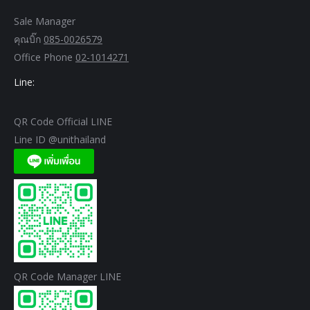
Sale Manager
คุณบิ๊ก
085-0026579
Office Phone
02-1014271
Line:
QR Code Official LINE
Line ID @unithailand
QR Code Manager LINE