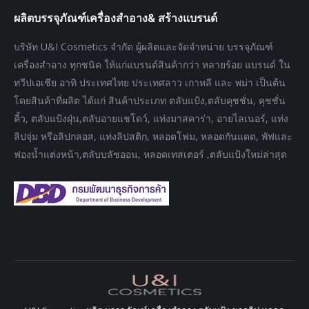
page
page
page
ผลิตบรรจุภัณฑ์เครื่องสำอาง& สร้างแบรนด์
opens
opens
opens
in
in
in
บริษัท U&I Cosmetics จำกัด ผู้ผลิตและจัดจำหน่าย บรรจุภัณฑ์
new
new
new
เครื่องสำอาง ทุกชนิด ให้แก่แบรนด์สินค้ากว่า หลายร้อย แบรนด์ ใน
window
window
window
ทวีปเอเชีย อาทิ ประเทศไทย ประเทศลาว เกาหลี และ พม่า เป็นต้น
โดยสินค้าที่ผลิต ได้แก่ สินค้าประเภท ตลับแป้ง,ตลับคุชชั่น, คุชชั่น
คิ้ว, ตลับแป้งฝุ่น,ตลับอายแชโดว์, แท่งมาสคาร่า, อายไลเนอร์, แท่ง
ลิปจุ่ม หรือลิปกลอส, แท่งลิปสติก, หลอดโฟม, หลอดกันแดด, พัฟและ
ฟองน้ำแต่งหน้า,ตลับบลัชออน, หลอดเทสเตอร์ ,ตลับแป้งใหม่ล่าสุด