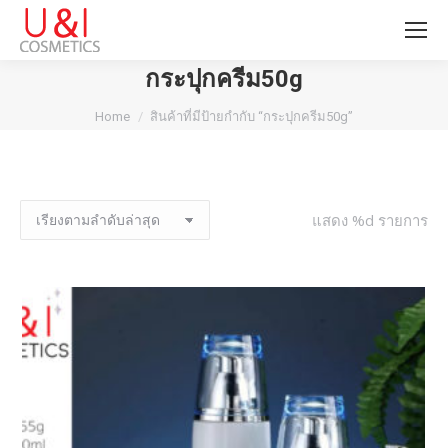
กระปุกครีม50g
You are here:
Home
สินค้าที่มีป้ายกำกับ “กระปุกครีม50g”
แสดง %d รายการ