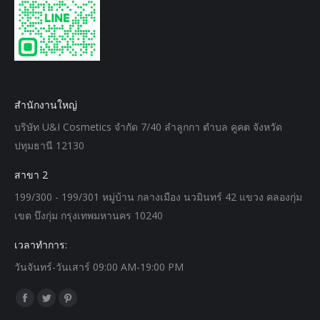
สำนักงานใหญ่
บริษัท U&I Cosmetics จำกัด 7/40 ลำลูกกา ตำบล คูคต จังหวัด
ปทุมธานี 12130
สาขา 2
199/300 - 199/301 หมู่บ้าน กลางเมือง นวมินทร์ 42 แขวง คลองกุ่ม
เขต บึงกุ่ม กรุงเทพมหานคร 10240
เวลาทำการ:
วันจันทร์-วันเสาร์ 09:00 AM-19:00 PM
Find us on:
Facebook
Twitter
Pinterest