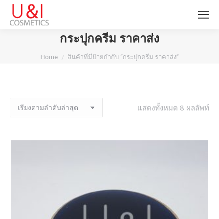
กระปุกครีม ราคาส่ง
You are here:
Home
สินค้าที่มีป้ายกำกับ “กระปุกครีม ราคาส่ง”
แสดงทั้งหมด 8 ผลลัพท์