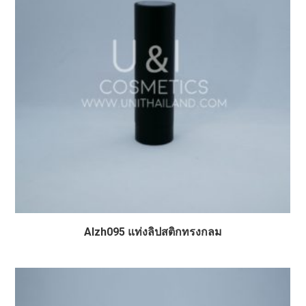
Alzh095 แท่งลิปสติกทรงกลม