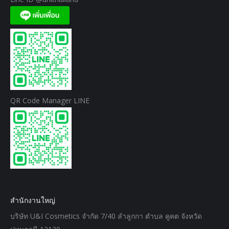
QR Code Manager LINE
สำนักงานใหญ่
บริษัท U&I Cosmetics จำกัด 7/40 ลำลูกกา ตำบล คูคต จังหวัด