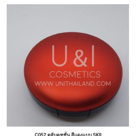
C052 ตลับคุชชั่น สีแดงแบบ SKII