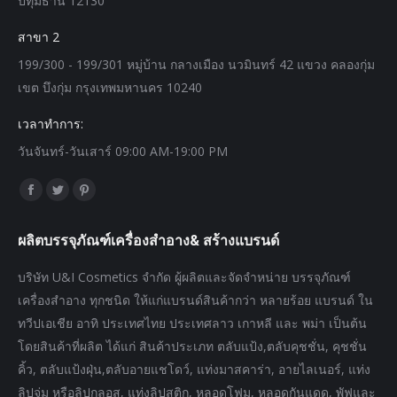
ปทุมธานี 12130
สาขา 2
199/300 - 199/301 หมู่บ้าน กลางเมือง นวมินทร์ 42 แขวง คลองกุ่ม
เขต บึงกุ่ม กรุงเทพมหานคร 10240
เวลาทำการ:
วันจันทร์-วันเสาร์ 09:00 AM-19:00 PM
Find us on:
Facebook
Twitter
Pinterest
page
page
page
ผลิตบรรจุภัณฑ์เครื่องสำอาง& สร้างแบรนด์
opens
opens
opens
in
in
in
บริษัท U&I Cosmetics จำกัด ผู้ผลิตและจัดจำหน่าย บรรจุภัณฑ์
new
new
new
เครื่องสำอาง ทุกชนิด ให้แก่แบรนด์สินค้ากว่า หลายร้อย แบรนด์ ใน
window
window
window
ทวีปเอเชีย อาทิ ประเทศไทย ประเทศลาว เกาหลี และ พม่า เป็นต้น
โดยสินค้าที่ผลิต ได้แก่ สินค้าประเภท ตลับแป้ง,ตลับคุชชั่น, คุชชั่น
คิ้ว, ตลับแป้งฝุ่น,ตลับอายแชโดว์, แท่งมาสคาร่า, อายไลเนอร์, แท่ง
ลิปจุ่ม หรือลิปกลอส, แท่งลิปสติก, หลอดโฟม, หลอดกันแดด, พัฟและ