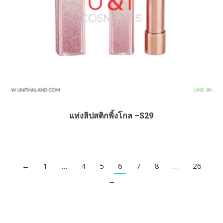
แท่งลิปสติกพิ้งโกล –S29
←
1
…
4
5
6
7
8
…
26
→