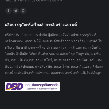
วันจันทร์-วันเสาร์ 09:00 AM-19:00 PM
Find us on:
Facebook
Twitter
Pinterest
page
page
page
ผลิตบรรจุภัณฑ์เครื่องสำอาง& สร้างแบรนด์
opens
opens
opens
in
in
in
บริษัท U&I Cosmetics จำกัด ผู้ผลิตและจัดจำหน่าย บรรจุภัณฑ์
new
new
new
เครื่องสำอาง ทุกชนิด ให้แก่แบรนด์สินค้ากว่า หลายร้อย แบรนด์ ใน
window
window
window
ทวีปเอเชีย อาทิ ประเทศไทย ประเทศลาว เกาหลี และ พม่า เป็นต้น
โดยสินค้าที่ผลิต ได้แก่ สินค้าประเภท ตลับแป้ง,ตลับคุชชั่น, คุชชั่น
คิ้ว, ตลับแป้งฝุ่น,ตลับอายแชโดว์, แท่งมาสคาร่า, อายไลเนอร์, แท่ง
ลิปจุ่ม หรือลิปกลอส, แท่งลิปสติก, หลอดโฟม, หลอดกันแดด, พัฟและ
ฟองน้ำแต่งหน้า,ตลับบลัชออน, หลอดเทสเตอร์ ,ตลับแป้งใหม่ล่าสุด