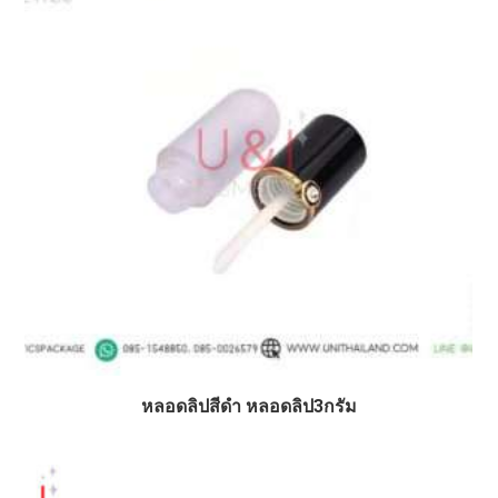
หลอดลิปสีดำ หลอดลิป3กรัม