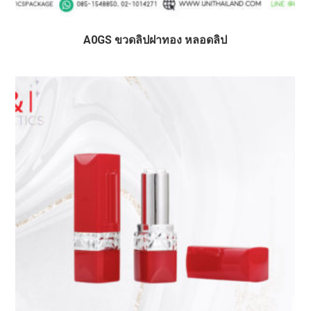
A0GS ขวดลิปฝาทอง หลอดลิป