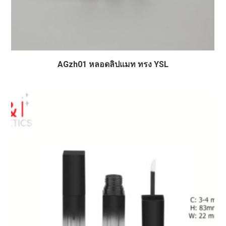
AGzh01 หลอดลิปแมท ทรง YSL