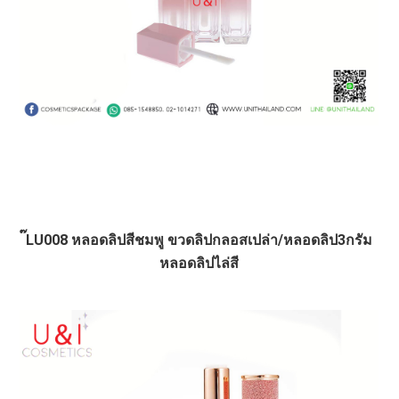
๊LU008 หลอดลิปสีชมพู ขวดลิปกลอสเปล่า/หลอดลิป3กรัม
หลอดลิปไล่สี