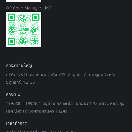
QR Code Manager LINE
สำนักงานใหญ่
บริษัท U&I Cosmetics จำกัด 7/40 ลำลูกกา ตำบล คูคต จังหวัด
ปทุมธานี 12130
สาขา 2
199/300 - 199/301 หมู่บ้าน กลางเมือง นวมินทร์ 42 แขวง คลองกุ่ม
เขต บึงกุ่ม กรุงเทพมหานคร 10240
เวลาทำการ: