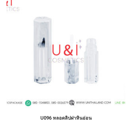
U096 หลอดลิปฝาหินอ่อน