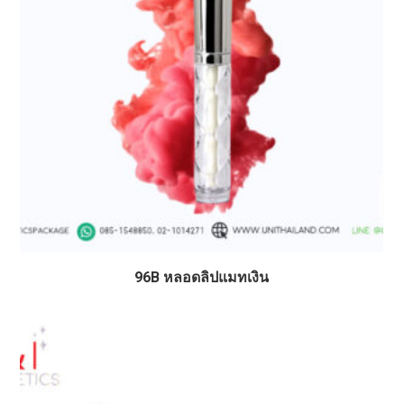
96B หลอดลิปแมทเงิน