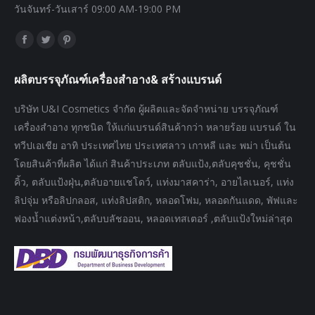
วันจันทร์-วันเสาร์ 09:00 AM-19:00 PM
Find us on:
Facebook
Twitter
Pinterest
page
page
page
ผลิตบรรจุภัณฑ์เครื่องสำอาง& สร้างแบรนด์
opens
opens
opens
in
in
in
บริษัท U&I Cosmetics จำกัด ผู้ผลิตและจัดจำหน่าย บรรจุภัณฑ์
new
new
new
เครื่องสำอาง ทุกชนิด ให้แก่แบรนด์สินค้ากว่า หลายร้อย แบรนด์ ใน
window
window
window
ทวีปเอเชีย อาทิ ประเทศไทย ประเทศลาว เกาหลี และ พม่า เป็นต้น
โดยสินค้าที่ผลิต ได้แก่ สินค้าประเภท ตลับแป้ง,ตลับคุชชั่น, คุชชั่น
คิ้ว, ตลับแป้งฝุ่น,ตลับอายแชโดว์, แท่งมาสคาร่า, อายไลเนอร์, แท่ง
ลิปจุ่ม หรือลิปกลอส, แท่งลิปสติก, หลอดโฟม, หลอดกันแดด, พัฟและ
ฟองน้ำแต่งหน้า,ตลับบลัชออน, หลอดเทสเตอร์ ,ตลับแป้งใหม่ล่าสุด