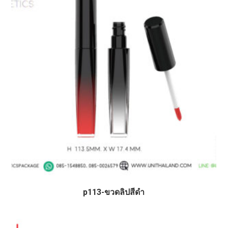
p113-ขวดลิปสีดำ