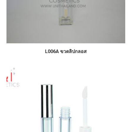
L006A ขวดลิปกลอส