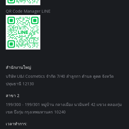
QR Code Manager LINE
สำนักงานใหญ่
บริษัท U&I Cosmetics จำกัด 7/40 ลำลูกกา ตำบล คูคต จังหวัด
ปทุมธานี 12130
สาขา 2
199/300 - 199/301 หมู่บ้าน กลางเมือง นวมินทร์ 42 แขวง คลองกุ่ม
เขต บึงกุ่ม กรุงเทพมหานคร 10240
เวลาทำการ: